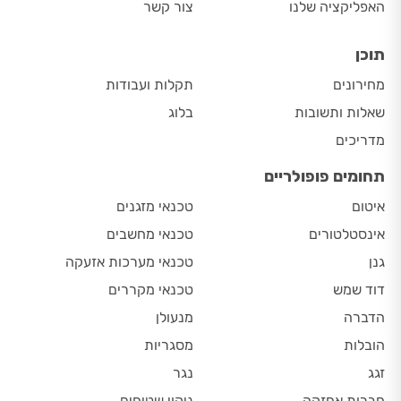
האפליקציה שלנו
צור קשר
תוכן
מחירונים
תקלות ועבודות
שאלות ותשובות
בלוג
מדריכים
תחומים פופולריים
איטום
טכנאי מזגנים
אינסטלטורים
טכנאי מחשבים
גנן
טכנאי מערכות אזעקה
דוד שמש
טכנאי מקררים
הדברה
מנעולן
הובלות
מסגריות
זגג
נגר
חברות אחזקה
ניקוי שטיחים