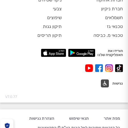
חברת ניקיון
צבעי
חשמלאים
שיפוצים
טכנאי גז
תיקון גגות
טכנאי מ. כביסה
תיקון תריסים
הורידו את
האפליקציה שלנו
נגישות
V7.0.77
מפת אתר
תנאי שימוש
הצהרת נגישות
כל הזכויות שמורות לאל הבית בע"מ © המקצוענים