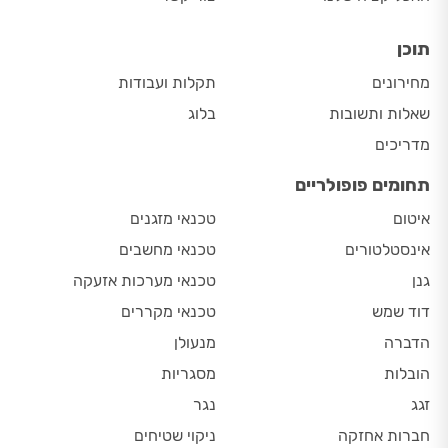
תוכן
מחירונים
תקלות ועבודות
שאלות ותשובות
בלוג
מדריכים
תחומים פופולריים
איטום
טכנאי מזגנים
אינסטלטורים
טכנאי מחשבים
גנן
טכנאי מערכות אזעקה
דוד שמש
טכנאי מקררים
הדברה
מנעולן
הובלות
מסגריות
זגג
נגר
חברות אחזקה
ניקוי שטיחים