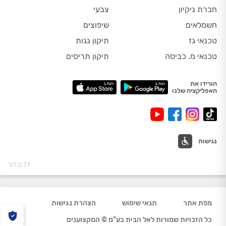
חברת ניקיון
צבעי
חשמלאים
שיפוצים
טכנאי גז
תיקון גגות
טכנאי מ. כביסה
תיקון תריסים
הורידו את
האפליקציה שלנו
נגישות
V7.0.77
מפת אתר
תנאי שימוש
הצהרת נגישות
כל הזכויות שמורות לאל הבית בע"מ © המקצוענים