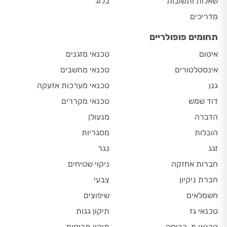
שאלות ותשובות
בלוג
מדריכים
תחומים פופולריים
איטום
טכנאי מזגנים
אינסטלטורים
טכנאי מחשבים
גנן
טכנאי מערכות אזעקה
דוד שמש
טכנאי מקררים
הדברה
מנעולן
הובלות
מסגריות
זגג
נגר
חברות אחזקה
ניקוי שטיחים
חברת ניקיון
צבעי
חשמלאים
שיפוצים
טכנאי גז
תיקון גגות
טכנאי מ. כביסה
תיקון תריסים