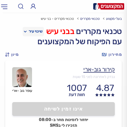
בעלי מקצוע
טכנאי מקררים
טכנאי מקררים - בני עיש
תחום:
אינסטלטור, חשמלאי…
תחום
טכנאי מקררים
בבני עיש
עם הפיקוח של המקצוענים
עיר:
תל אביב, חיפה…
עיר
מחירון
מיון
קירור גוב-ארי
נבדק לאחרונה לפני 15 שעות
1007
4.87
עופר גוב -ארי
חוות דעת
אינו זמין לשיחה
יחזור לזמינות מחר ב-08:00
תזכירו לי בSMS