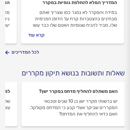
המדריך המלא להחלפת גומיות במקרר
הכל ע
במידה והמקרר לא נסגר כמו שצריך ואתם
מתי ח
מבחינים בהצטברות קרח על הדופן הפנימית
ניתן 
שלו, סביר להניח שגומיות האטם שלו כבר עשו
יעלה 
את שלהן. מה תפקיד גומיות האטם, מה לעשות
באופן
קרא עוד
לפני שמזמינים טכנאי ואיך טכנאי מקררים
מקררי
מקצועי יחליף אותן? כל התשובות במדריך הבא
לכל המדריכים
שאלות ותשובות בנושא תיקון מקררים
האם משתלם להחליף מדחס במקרר ישן?
למה י
יש ברשותי מקרר ישן בן 10 שנים וטכנאי
שלום,
המקררים שביקר אצלי קבע כי המדחס מקולקל.
עושים
האם כדאי להחליף את המדחס?