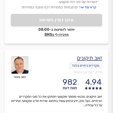
״השירות של פיני היה מקצועי.
קרא עוד
פיני אדם מאיר פנים,טיפל במסירות רבה ונענה במהירות
לפניה.
מומלץ!״
אינו זמין לשיחה
יחזור לזמינות ב-08:00
תזכירו לי בSMS
זאב תיקונים
נבדק לאחרונה אתמול
זאב בוגור
982
4.94
חוות דעת
זאב תיקונים, טכנאי מוסמך ומקצועי המתקן את כל סוגי המקררים
הביתיים. בעל ותק ,ידע וניסיון עשיר בתחום. שירות אדיב ומקצועי, אחריות
על כל עבודה,...