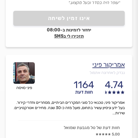
״עופר היה בסדר ובעל מקצוע.״
אינו זמין לשיחה
יחזור לזמינות ב-08:00
תזכירו לי בSMS
אמריקור פיני
נבדק לאחרונה אתמול
1164
4.74
פיני סויסה
חוות דעת
אמריקור פיני, טכנאי כל סוגי המקררים הביתיים, מסחריים וחדרי קירור.
בעל ידע וניסיון עשיר בתחום, פועל מזה כ-30 שנה. מחירים אטרקטיביים.
שירות...
חוות דעת של טל מגבעת שמואל
5.00