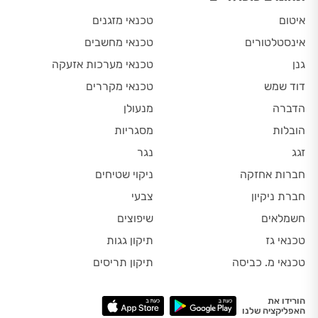
איטום
טכנאי מזגנים
אינסטלטורים
טכנאי מחשבים
גנן
טכנאי מערכות אזעקה
דוד שמש
טכנאי מקררים
הדברה
מנעולן
הובלות
מסגריות
זגג
נגר
חברות אחזקה
ניקוי שטיחים
חברת ניקיון
צבעי
חשמלאים
שיפוצים
טכנאי גז
תיקון גגות
טכנאי מ. כביסה
תיקון תריסים
הורידו את
האפליקציה שלנו