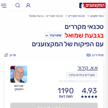
בעלי מקצוע
טכנאי מקררים
טכנאי מקררים - גבעת שמואל
תחום:
אינסטלטור, חשמלאי…
תחום
טכנאי מקררים
בגבעת שמואל
עיר:
תל אביב, חיפה…
עיר
עם הפיקוח של המקצוענים
מחירון
מיון
א.א. קירור
נבדק לאחרונה ב-
26.07.2026
אברהם
1190
4.93
ויחנסקי
חוות דעת