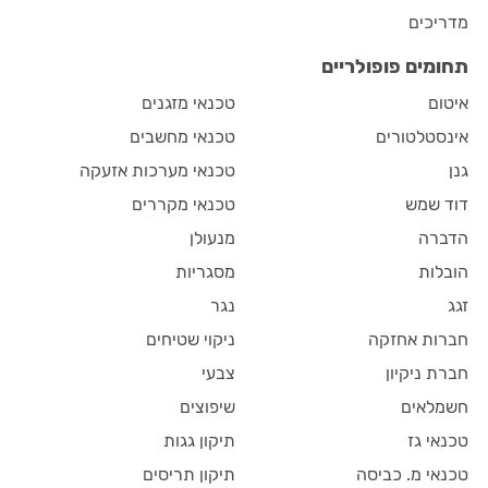
מדריכים
תחומים פופולריים
איטום
טכנאי מזגנים
אינסטלטורים
טכנאי מחשבים
גנן
טכנאי מערכות אזעקה
דוד שמש
טכנאי מקררים
הדברה
מנעולן
הובלות
מסגריות
זגג
נגר
חברות אחזקה
ניקוי שטיחים
חברת ניקיון
צבעי
חשמלאים
שיפוצים
טכנאי גז
תיקון גגות
טכנאי מ. כביסה
תיקון תריסים