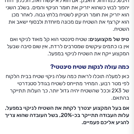
היבש, כמו החול והאבק. אם הוא לא יעשה זאת, הלכלוך הזה
יהפוך לבוץ כשהוא יזריק את חומר הניקוי והמים. בשלב השני
הוא יזריק את חומר הניקיון לשטיח בלחץ גבוה. לאחר מכן
הוא יקרצף את השטיח עם מכונה מיוחדת ולבסוף ישאב את
השטיח.
טיפ של מקצוענים:
שטיח סינטטי הוא קל מאוד לניקוי ואם
אין בו כתמים עיקשים שמסרבים לרדת, אין שום סיבה שבעל
המקצוע ייקח את השטיח לניקוי במפעל.
כמה עולה לנקות שטיח סינטטי?
כאן למעלה תוכלו לראות כמה עולה ניקוי שטיח בבית הלקוח
לפי מטר רבוע. המחיר מתייחס לשטיח בגודל סטנדרטי
של 2X3 וככל שהשטיח יהיה גדול יותר, כך העלות תתייקר
בהתאם.
אם בעל המקצוע יצטרך לקחת את השטיח לניקוי במפעל,
עלות העבודה תתייקר בכ-20%, בשל העובדה שהוא צריך
להגיע אליכם פעמיים.