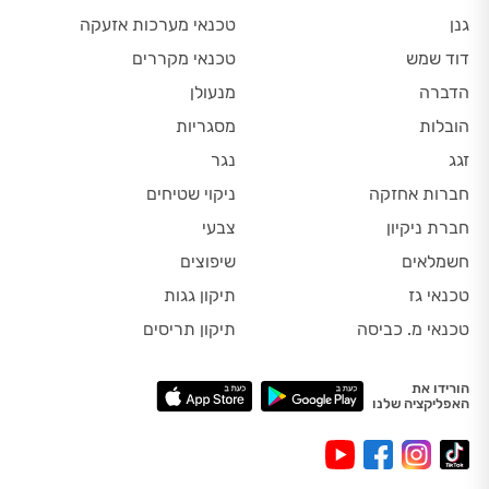
גנן
טכנאי מערכות אזעקה
דוד שמש
טכנאי מקררים
הדברה
מנעולן
הובלות
מסגריות
זגג
נגר
חברות אחזקה
ניקוי שטיחים
חברת ניקיון
צבעי
חשמלאים
שיפוצים
טכנאי גז
תיקון גגות
טכנאי מ. כביסה
תיקון תריסים
הורידו את
האפליקציה שלנו