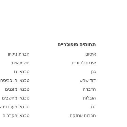
ן דלתות מקצועי?
לאפשר פתיחה נוחה וקלה,
חשוב להתקין דלת פנימית.
תחומים פופולריים
איטום
חברת ניקיון
אינסטלטורים
חשמלאים
גנן
טכנאי גז
דוד שמש
טכנאי מ. כביסה
הדברה
טכנאי מזגנים
הובלות
טכנאי מחשבים
זגג
טכנאי מערכות א
חברות אחזקה
טכנאי מקררים