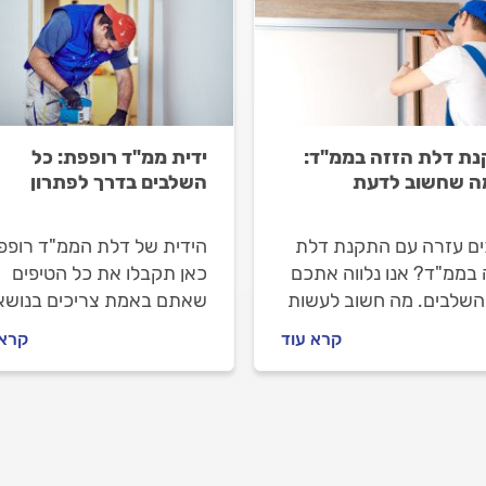
ת דלת הזזה בממ"ד:
ידית ממ"ד רופפת: כל
ה שחשוב לדעת
השלבים בדרך לפתרון
ים עזרה עם התקנת דלת
הידית של דלת הממ"ד רופפ
 בממ"ד? אנו נלווה אתכם
כאן תקבלו את כל הטיפים
השלבים. מה חשוב לעשות
שאתם באמת צריכים בנושא
שמזמינים מתקין דלתות,
למה זה קורה ומה עושים? כ
קרא עוד
קרא 
וב לבדוק מולו וכמה עולה
התשובות של המקצוענים.
ה של דלת הזזה בממ"ד?
ו עבורכם את כל המידע.