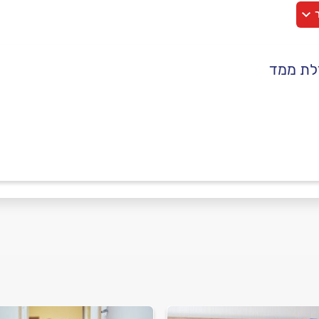
ר
פלדלת ממד