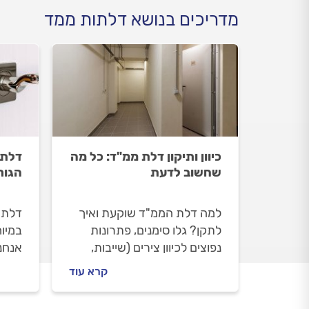
מדריכים בנושא דלתות ממד
כיוון ותיקון דלת ממ"ד: כל מה
דלת 
שחשוב לדעת
הגור
למה דלת הממ"ד שוקעת ואיך
דלת 
לתקן? גלו סימנים, פתרונות
במיוח
נפוצים לכיוון צירים (שייבות,
אנחנ
שימון) וחשיבות גומיות האטימה.
בתקל
קרא עוד
למה 
ומה ע