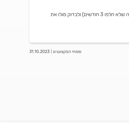
עוד לפני שאת מזמינה מנעולן, אנו ממליצים לך לפנות אל בעל המקצוע שביצע אצלך את החלפת הגומייה (בהנחה שלא חלפו 3 חודשים) ולבדוק מולו את
מומחי המקצוענים
31.10.2023