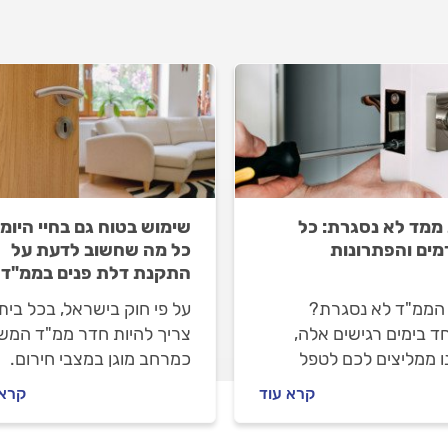
ממד לא נסגרת: כל
שימוש בטוח גם בחיי היומי
מים והפתרונות
כל מה שחשוב לדעת על
התקנת דלת פנים בממ"ד
הממ"ד לא נסגרת?
על פי חוק בישראל, בכל בית
ד בימים רגישים אלה,
צריך להיות חדר ממ"ד המ
ו ממליצים לכם לטפל
כמרחב מוגן במצבי חירום.
ה הזו כמה שיותר מהר.
אולם, ביומיום ניתן להשתמש
קרא עוד
קרא 
דלת הממ"ד לא נסגרת
בחדר כחדר ילדים, חדר
ושים לפני שמזמינים
משחקים או חדר אורחים. וכ