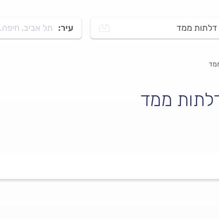
דלתות ממד
עיר:
תל אביב, חיפה..
ממד
דלתות ממד