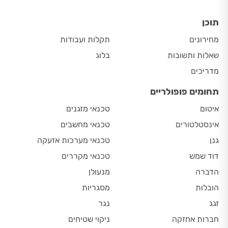
תוכן
מחירונים
תקלות ועבודות
שאלות ותשובות
בלוג
מדריכים
תחומים פופולריים
איטום
טכנאי מזגנים
אינסטלטורים
טכנאי מחשבים
גנן
טכנאי מערכות אזעקה
דוד שמש
טכנאי מקררים
הדברה
מנעולן
הובלות
מסגריות
זגג
נגר
חברות אחזקה
ניקוי שטיחים