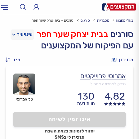
בעלי מקצוע
מסגריות
סורגים
סורגים - בית יצחק שער חפר
תחום:
אינסטלטור, חשמלאי…
תחום
סורגים
בבית יצחק שער חפר
עם הפיקוח של המקצוענים
עיר:
תל אביב, חיפה…
עיר
מחירון
מיון
אמרוסי פרוייקטים
נבדק לאחרונה אתמול
130
4.82
טל אמרוסי
חוות דעת
אינו זמין לשיחה
יחזור לזמינות בצאת השבת
תזכירו לי בSMS