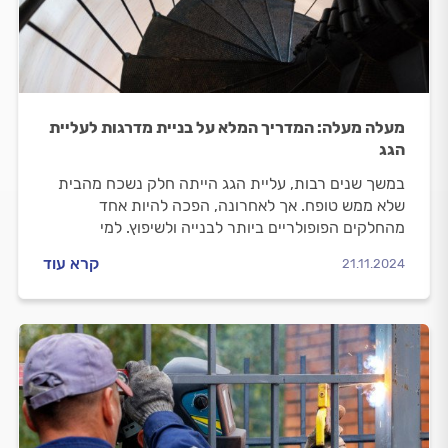
מעלה מעלה: המדריך המלא על בניית מדרגות לעליית
הגג
במשך שנים רבות, עליית הגג הייתה חלק נשכח מהבית
שלא ממש טופח. אך לאחרונה, הפכה להיות אחד
מהחלקים הפופולריים ביותר לבנייה ולשיפוץ. למי
המדרגות מתאימות, מהם היתרונות בבניית המדרגות,
קרא עוד
21.11.2024
מה כולל תהליך ההתקנה ומהם התקנים המחייבים
שיבטיחו לכם שימוש בטוח ויעיל במדרגות? כל התשובות
במדריך הבא.