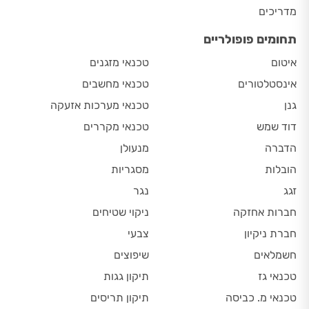
מדריכים
תחומים פופולריים
איטום
טכנאי מזגנים
אינסטלטורים
טכנאי מחשבים
גנן
טכנאי מערכות אזעקה
דוד שמש
טכנאי מקררים
הדברה
מנעולן
הובלות
מסגריות
זגג
נגר
חברות אחזקה
ניקוי שטיחים
חברת ניקיון
צבעי
חשמלאים
שיפוצים
טכנאי גז
תיקון גגות
טכנאי מ. כביסה
תיקון תריסים