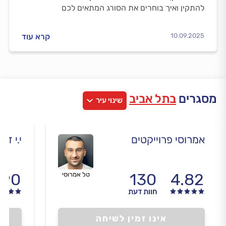
להתקין ואיך בוחרים את הסורג המתאים לכם
10.09.2025
קרא עוד
מסגרים
בתל אביב
שינוי עיר
אמרוסי פרוייקטים
י.י דרי
.90
130
4.82
טל אמרוסי
חוות דעת
אינו זמין לשיחה