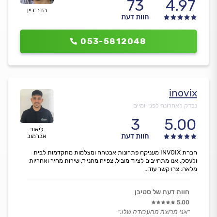
73
4.97
הדר דיין
חוות דעת
053-5812048
inovix
נבדק לאחרונה לפני יומיים
3
5.00
ליאור
חוות דעת
אברמוב
חברת INVOIX מעניקה פתרונות אבטחה ומצלמות מתקדמות לבית
ולעסק. אנו מתחייבים לציוד מוביל, צפייה מהנייד, שירות מהיר ואחריות
מלאה. צרו קשר עוד...
חוות דעת של סטיבן
5.00
״אני מרוצה מהעבודה שלו.״