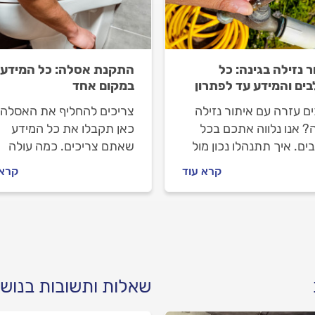
ר נזילה בגינה: כל
התקנת אסלה: כל המידע
ים והמידע עד לפתרון
במקום אחד
ם עזרה עם איתור נזילה
צריכים להחליף את האסלה
? אנו נלווה אתכם בכל
כאן תקבלו את כל המידע
ם. איך תתנהלו נכון מול
שאתם צריכים. כמה עולה
 הנזילות, מה חשוב לבדוק
להחליף אסלה, איך בוחרים 
קרא עוד
קרא 
שמזמינים אותו וכמה עולה
האסלה המתאימה ואיך
נזילה בגינה? ריכזנו
מתנהלים מול האינסטלטור.
כם את כל מה שחשוב
.
שאלות ותשובות בנושא