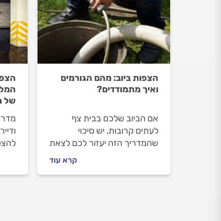
הצפות ביוב: מהם הגורמים
הצפת
ואיך מתמודדים?
המלא
של נ
אם הביוב שלכם בבית צף
מדריך
לעתים קרובות, יש סיכוי
ודייר
שהמדריך הזה יעזור לכם לצאת
להצפת
מהפלונטר. מה גורם להצפות
(סתימ
קרא עוד
ביוב בבתים פרטיים ועסקים ואיך
כיצד
יוצאים מזה? המקצוענים עם כל
ביובי
התשובות.
בתחז