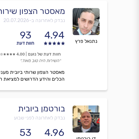
מאסטר הצפון שירותי
נבדק לאחרונה ב-
20.07.2026
93
4.94
נתנאל פרץ
חוות דעת
חוות דעת של נועם
4.00
״השירות היה טוב מאוד.״
מאסטר הצפון שרותי ביובית מעניק
הכלים והידע הדרושים למציאת הפת
בורטמן ביובית
נבדק לאחרונה לפני שבוע
53
4.96
דן בורטמן