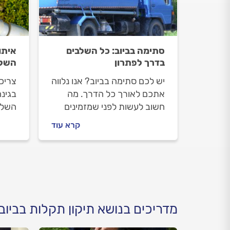
סתימה בביוב: כל השלבים
איתו
בדרך לפתרון
השלב
יש לכם סתימה בביוב? אנו נלווה
צריכי
אתכם לאורך כל הדרך. מה
בגינה
חשוב לעשות לפני שמזמינים
השלבי
שירותי ביובית, איך תתנהלו
מאתר
קרא עוד
מולם וכמה עולה שירותי
לפני 
ביובית? התשובות לפניכם.
לאתר 
עבור
לדעת
מדריכים בנושא תיקון תקלות בביוב