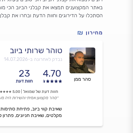
באתר המקצוענים תמצאו את קבלני הביוב הכי מומ
הסתכלו על הדירוגים וחוות הדעת ובחרו את קבלן
מחירון
טוהר שרותי ביוב
נבדק לאחרונה ב-
14.07.2026
23
4.70
סהר ממן
חוות דעת
חוות דעת של שמואל
5.00
״סהר מקצוען אמיתי והשירות היה מע
שאיבת קווי ביוב, פתיחת סתימות 
מקלטים, שאיבת חניונים, פתרון לכל סוגי ההצפות ועוד. זמינות 4