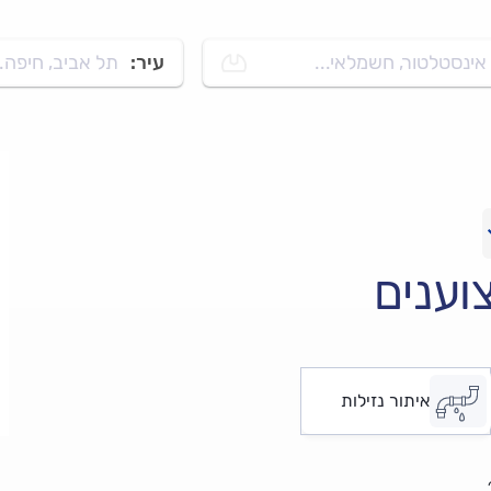
אינסטלטור, חשמלאי...
עיר:
תל אביב, חיפה..
וענים
איתור נזילות