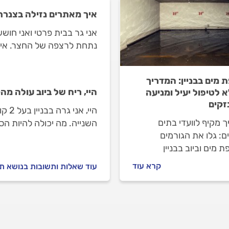
איך מאתרים נזילה בצנרת
אני גר בבית פרטי ואני חוש
נתחת לרצפה של החצר. איך 
 מים בבניין: המדריך
היי, ריח של ביוב עולה מ
 לטיפול יעיל ומניעה
זקים
היי,
 מקיף לוועדי בתים
השנייה. מה יכולה להיות הס
ים: גלו את הגורמים
 מים וביוב בבניין
ות, שורשים, שומנים),
קרא עוד
עוד שאלות ותשובות בנושא תי
 מטפלים בהן באמצעות
ת, ואיך מונעים נזקים
וקה יזומה.