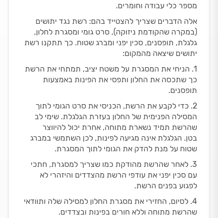
מספר כלי עבודה וחומרים.
אלה הדברים שצריך להצטייד בהם: רשת נגד יתושים
(במקרה שהקודמת ניזוקה), סרט גומי ומסגרת לחלון,
גלגלת, תופסנים, סכין יפני ומברג שטוח. כך תתקנו רשת
יתושים שיצאה מהמקום:
1. הניחי את המסגרת על משטח יציב, תמתחי את הרשת
כך שתכסה את החלון ותפסי את הפינות באמצעות
תופסנים.
2. כדי לקבע את הרשת, הכניסי את סרט הגומי לתוך
המסילה הפנימית של החלון בעזרת הגלגלת. שימי לב
שהרשת תמיד נשארת מתוחה, אחרת יכול להיווצר
בטן. הגלגלת אינה מגיעה לפינות, לכן השתמשי במברג
שטוח על מנת להדק את הגומי לתוך המסגרת.
3. לאחר שהרשת מהודקת כמו שצריך למסגרת, חתכי
עם סכין יפני את עודפי הרשת מהצדדים והיזהרי לא
לפגוע בפנים הרשת.
4. לסיום, החזירי את מסגרת החלון למסילה שלה ותוודאי
שהרשת מתוחה וללא חורים בפינות ובצדדים.