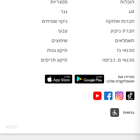
הובלות
מסגריות
זגג
נגר
חברות אחזקה
ניקוי שטיחים
חברת ניקיון
צבעי
חשמלאים
שיפוצים
טכנאי גז
תיקון גגות
טכנאי מ. כביסה
תיקון תריסים
הורידו את
האפליקציה שלנו
נגישות
V7.0.77