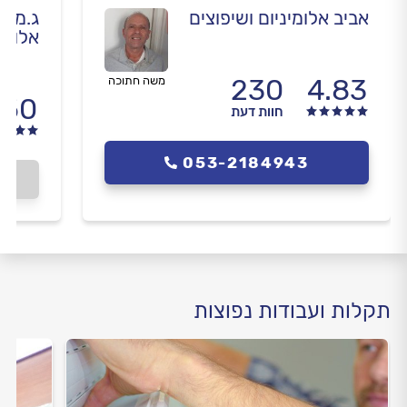
אביב אלומיניום ושיפוצים
ג.מ פ
אלומי
230
4.83
משה חתוכה
.50
חוות דעת
053-2184943
תקלות ועבודות נפוצות