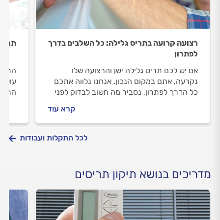
רצועה קרועה בתריס גלילה: כל השלבים בדרך
תריס 
לפתרון
אם יש לכם תריס גלילה ישן והרצועה שלו
התריס
נקרעה, אתם במקום הנכון. אנחנו נלווה אתכם
עושים
כל הדרך לפתרון, נסביר מה חשוב לבדוק לפני
התריס
שמזמינים מתקין תריסים, איך מתנהלים מולו
התשוב
קרא עוד
וגם, כמה זה עולה? כל התשובות.
לכל התקלות ועבודות
מדריכים בנושא תיקון תריסים