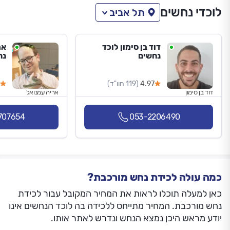
לוכדי נחשים
תל אביב
דוד בן סימון לוכד
אר
נחשים
נח
4.97
(119 חוו"ד)
דוד בן סימון
אריה עמנואל
707654
053-2206490
כמה עולה לכידת נחש מורכבת?
כאן למעלה תוכלו לראות את המחיר המקובל עבור לכידת
נחש מורכבת. המחיר מתייחס ללכידה בה לוכד הנחשים אינו
יודע מראש היכן נמצא הנחש ונדרש לאתר אותו.