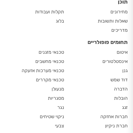
תוכן
מחירונים
תקלות ועבודות
שאלות ותשובות
בלוג
מדריכים
תחומים פופולריים
איטום
טכנאי מזגנים
אינסטלטורים
טכנאי מחשבים
גנן
טכנאי מערכות אזעקה
דוד שמש
טכנאי מקררים
הדברה
מנעולן
הובלות
מסגריות
זגג
נגר
חברות אחזקה
ניקוי שטיחים
חברת ניקיון
צבעי