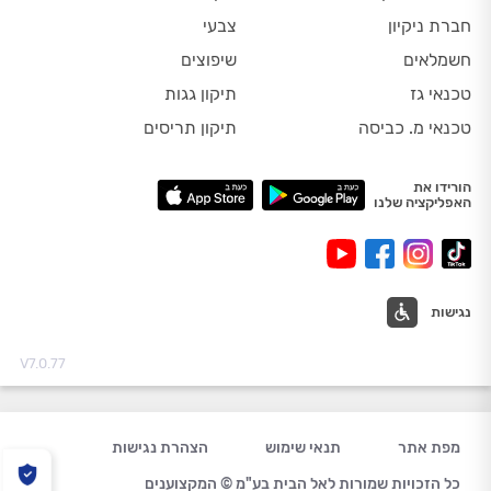
חברת ניקיון
צבעי
חשמלאים
שיפוצים
טכנאי גז
תיקון גגות
טכנאי מ. כביסה
תיקון תריסים
הורידו את
האפליקציה שלנו
נגישות
V7.0.77
מפת אתר
תנאי שימוש
הצהרת נגישות
כל הזכויות שמורות לאל הבית בע"מ © המקצוענים