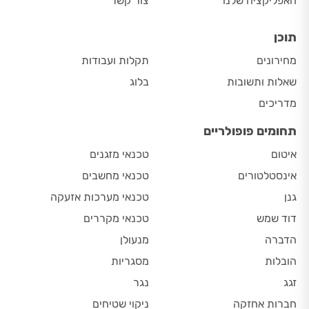
האפליקציה שלנו
צור קשר
תוכן
מחירונים
תקלות ועבודות
שאלות ותשובות
בלוג
מדריכים
תחומים פופולריים
איטום
טכנאי מזגנים
אינסטלטורים
טכנאי מחשבים
גנן
טכנאי מערכות אזעקה
דוד שמש
טכנאי מקררים
הדברה
מנעולן
הובלות
מסגריות
זגג
נגר
חברות אחזקה
ניקוי שטיחים