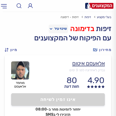
בעלי מקצוע
זיפות
זיפות - דימונה
תחום:
אינסטלטור, חשמלאי…
תחום
זיפות
בדימונה
עם הפיקוח של המקצוענים
עיר:
תל אביב, חיפה…
עיר
מחירון
מיון
אלאעסם איטום
נבדק לאחרונה לפני 3 ימים
80
4.90
מוחמד
חוות דעת
אלאעסם
אינו זמין לשיחה
יחזור לזמינות מחר ב-08:00
תזכירו לי בSMS