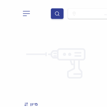
.
מיון