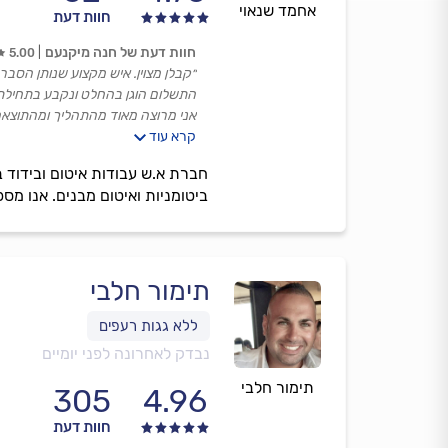
אחמד שנאוי
חוות דעת
חוות דעת של חנה מיקנעם
5.00
״קבלן מצוין. איש מקצוע שנותן הסב
התשלום הוגן בהחלט ונקבע בתחילת
אני מרוצה מאוד מהתהליך ומהתוצאה
קרא עוד
מומלץ מאוד!״
חברת א.ש עבודות איטום ובידוד ב
ביטומניות ואיטום מבנים. אנו מס
תימור חלבי
נבדק לאחרונה לפני יומיים
תימור חלבי
305
4.96
חוות דעת