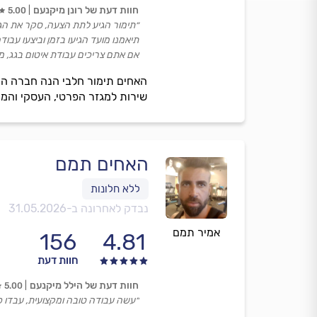
חוות דעת של רונן מיקנעם
5.00
״תימור הגיע לתת הצעה, סקר את הגג,
תיאמנו מועד הגיעו בזמן וביצעו עבוד
אם אתם צריכים עבודת איטום בגג, מ
האחים תימור חלבי הנה חברה המת
שירות למגזר הפרטי, העסקי והמו
האחים תמם
נבדק לאחרונה ב-
31.05.2026
אמיר תמם
156
4.81
חוות דעת
חוות דעת של הילל מיקנעם
5.00
״עשה עבודה טובה ומקצועית, עבדו כ