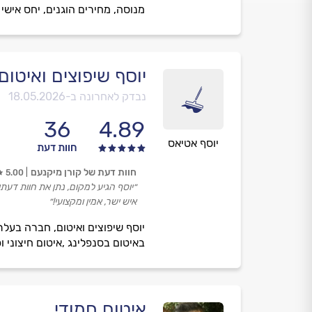
מנוסה, מחירים הוגנים, יחס אישי 
יוסף שיפוצים ואיטום
נבדק לאחרונה ב-
18.05.2026
36
4.89
יוסף אטיאס
חוות דעת
חוות דעת של קורן מיקנעם
5.00
״יוסף הגיע למקום, נתן את חוות דעתו 
איש ישר, אמין ומקצועי!״
באיטום בסנפלינג ,איטום חיצוני ו
איטום חמודי