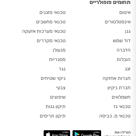
תחומים פופולריים
איטום
טכנאי מזגנים
אינסטלטורים
טכנאי מחשבים
גנן
טכנאי מערכות אזעקה
דוד שמש
טכנאי מקררים
הדברה
מנעולן
הובלות
מסגריות
זגג
נגר
חברות אחזקה
ניקוי שטיחים
חברת ניקיון
צבעי
חשמלאים
שיפוצים
טכנאי גז
תיקון גגות
טכנאי מ. כביסה
תיקון תריסים
הורידו את