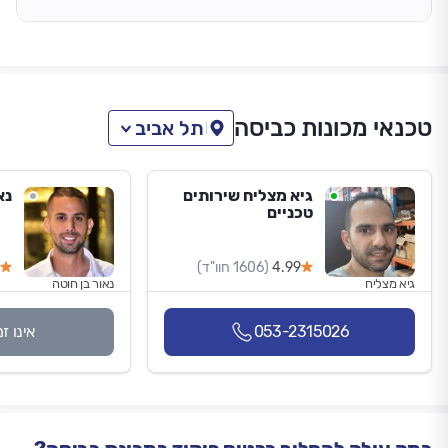
טכנאי מכונות כביסה
תל אביב
גיא מצליח שירותים
נא
טכניים
4.99
(1606 חוו"ד)
גיא מצליח
נאור בן חוטה
053-2315026
אינו ז