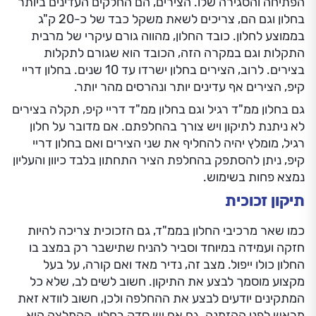
הפתיחה והסגירה שלו. הצירים, הם החלקים העדינים ביותר
בחלון וגם הם, צריכים לשאת משקל כבד של כ-20 ק"ג
בממוצע לחלון. כובד החלון, מהווה גורם עיקרי של מרבית
התקלות וגם במקרה הזה, הכובד הוא שגורם לתקלות
בצירים. לרוב, הצירים בחלון ישרדו עד 10 שנים. בחלון דריי
קיפ, הצירים אף עדינים יותר ונהרסים מהר יותר.
גם בחלון ממ"ד רגיל וגם בחלון ממ"ד דריי קיפ, תקלה בצירים
לא ניתנת לתיקון ויש צורך בהחלפתם. אם מדובר על חלון
רגיל, מומלץ יהיה להחליף את שני הצירים ואם בחלון דריי
קיפ, ניתן להסתפק בהחלפת הציר התחתון בלבד כיוון והעליון
נמצא פחות בשימוש.
תיקון זכוכית
כמו שאר מרכיבי החלון בממ"ד, גם הזכוכית צריכה להיות
חזקה ועמידה במיוחד וסביר להניח שתישבר רק במצב בו
החלון כולו ייפול. מצב זה, נדיר מאד ואם קורה, על בעל
מקצוע מוסמך לבצע את התיקון. חשוב לשים לב, שלא כל
המתקינים יודעים לבצע את ההחלפה ולכן, חשוב לוודא זאת
מראש לפני ההזמנה. גם אם יש סדק בחלון, ההמלצה היא