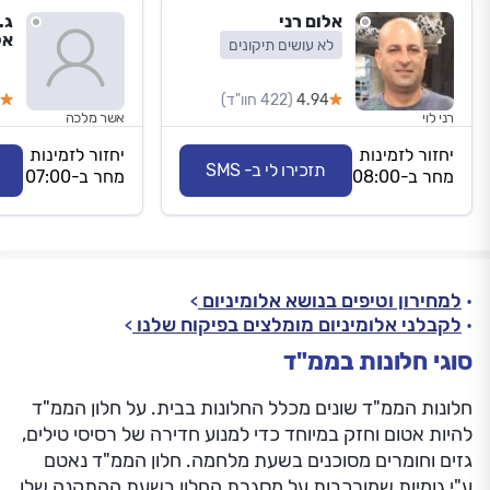
אלום רני
ג.
אל
לא עושים תיקונים
4.94
(422 חוו"ד)
רני לוי
אשר מלכה
יחזור לזמינות
יחזור לזמינות
תזכירו לי ב- SMS
מחר ב-08:00
מחר ב-07:00
למחירון וטיפים בנושא אלומיניום
לקבלני אלומיניום מומלצים בפיקוח שלנו
סוגי חלונות בממ"ד
חלונות הממ"ד שונים מכלל החלונות בבית. על חלון הממ"ד
להיות אטום וחזק במיוחד כדי למנוע חדירה של רסיסי טילים,
גזים וחומרים מסוכנים בשעת מלחמה. חלון הממ"ד נאטם
ע"י גומיות שמורכבות על מסגרת החלון בשעת ההתקנה שלו