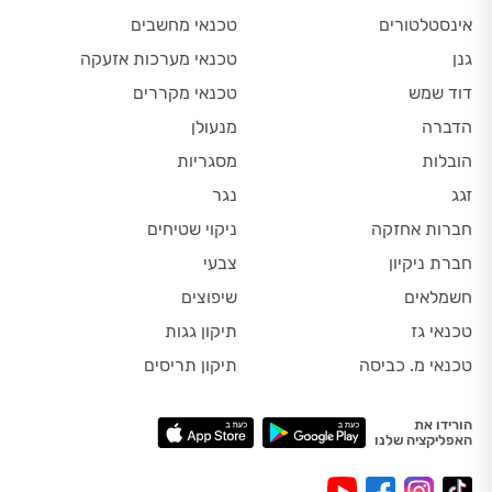
אינסטלטורים
טכנאי מחשבים
גנן
טכנאי מערכות אזעקה
דוד שמש
טכנאי מקררים
הדברה
מנעולן
הובלות
מסגריות
זגג
נגר
חברות אחזקה
ניקוי שטיחים
חברת ניקיון
צבעי
חשמלאים
שיפוצים
טכנאי גז
תיקון גגות
טכנאי מ. כביסה
תיקון תריסים
הורידו את
האפליקציה שלנו