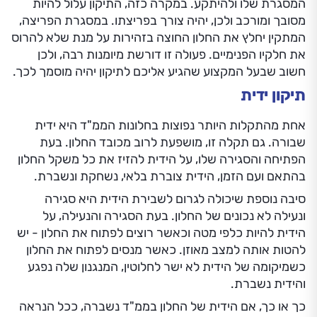
המסגרת שלו ולהיתקע. במקרה כזה, התיקון עלול להיות
מסובך ומורכב ולכן, יהיה צורך בפריצתו. במסגרת הפריצה,
המתקין יחלץ את החלון החוצה בזהירות על מנת שלא להרוס
את חלקיו הפנימיים. פעולה זו דורשת מיומנות רבה, ולכן
חשוב שבעל המקצוע שהגיע אליכם לתיקון יהיה מוסמך לכך.
תיקון ידית
אחת מהתקלות היותר נפוצות בחלונות הממ"ד היא ידית
שבורה. גם תקלה זו, מושפעת לרוב מכובד החלון. בעת
הפתיחה והסגירה שלו, על הידית להזיז את כל משקל החלון
בהתאם ועם הזמן, הידית צוברת בלאי, נשחקת ונשברת.
סיבה נוספת שיכולה לגרום לשבירת הידית היא סגירה
ונעילה לא נכונים של החלון. בעת הסגירה והנעילה, על
הידית להיות כלפי מטה וכאשר רוצים לפתוח את החלון - יש
להטות אותה למצב מאוזן. כאשר מנסים לפתוח את החלון
כשמיקומה של הידית לא ישר לחלוטין, המנגנון שלה נפגע
והידית נשברת.
כך או כך, אם הידית של החלון בממ"ד נשברה, ככל הנראה