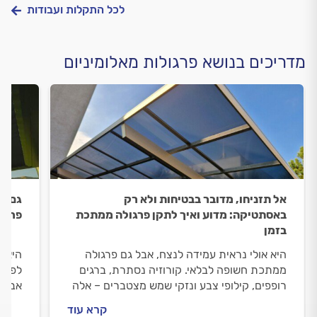
לכל התקלות ועבודות
מדריכים בנושא פרגולות מאלומיניום
אל תזניחו, מדובר בבטיחות ולא רק
גם ה
באסתטיקה: מדוע ואיך לתקן פרגולה ממתכת
פרגול
בזמן
היא אולי נראית עמידה לנצח, אבל גם פרגולה
היא נ
ממתכת חשופה לבלאי. קורוזיה נסתרת, ברגים
לפרגו
רופפים, קילופי צבע ונזקי שמש מצטברים – אלה
אבל ג
לא רק בעיות אסתטיות, אלא סכנות בטיחות של
הזמן,
קרא עוד
ממש. בכל קיץ מתחדדת השאלה: לתקן, לחזק –
המנגנ