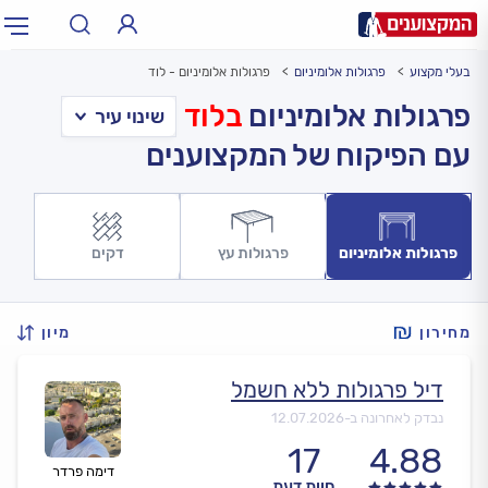
בעלי מקצוע
פרגולות אלומיניום
פרגולות אלומיניום - לוד
תחום:
אינסטלטור, חשמלאי…
תחום
פרגולות אלומיניום
בלוד
עם הפיקוח של המקצוענים
עיר:
תל אביב, חיפה…
עיר
פרגולות אלומיניום
פרגולות עץ
דקים
מחירון
מיון
דיל פרגולות ללא חשמל
נבדק לאחרונה ב-
12.07.2026
17
4.88
דימה פרדר
חוות דעת