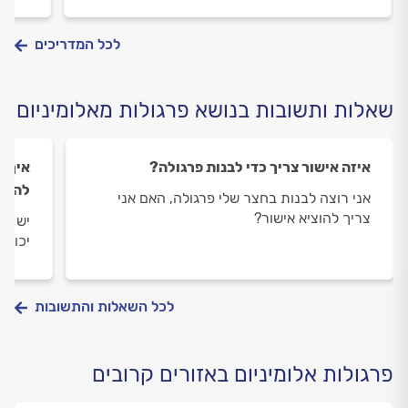
או להחליף? כך תזהו את הנזקים בזמן, תבינו מה
כדאי 
מצריך בעל מקצוע – ותאריכו לפרגולה את החיים
להוצי
לכל המדריכים
בלי לשבור קירות
שאלות ותשובות בנושא פרגולות מאלומיניום
איזה אישור צריך כדי לבנות פרגולה?
איך ג
להרע
אני רוצה לבנות בחצר שלי פרגולה, האם אני
צריך להוציא אישור?
יש לי
יכול 
לכל השאלות והתשובות
פרגולות אלומיניום באזורים קרובים