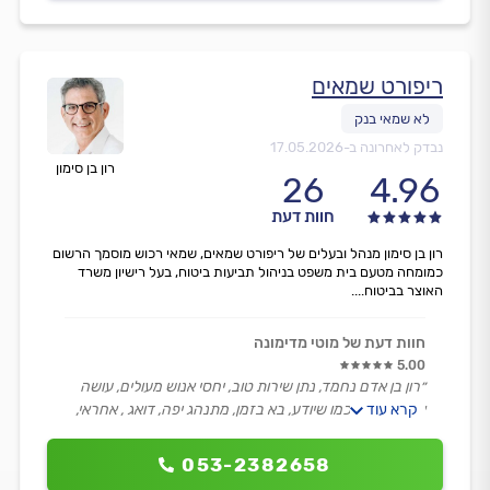
ריפורט שמאים
נבדק לאחרונה ב-
17.05.2026
רון בן סימון
26
4.96
חוות דעת
רון בן סימון מנהל ובעלים של ריפורט שמאים, שמאי רכוש מוסמך הרשום
כמומחה מטעם בית משפט בניהול תביעות ביטוח, בעל רישיון משרד
האוצר בביטוח....
חוות דעת של מוטי מדימונה
5.00
״רון בן אדם נחמד, נתן שירות טוב, יחסי אנוש מעולים, עושה
קרא עוד
את העבודה כמו שיודע, בא בזמן, מתנהג יפה, דואג , אחראי,
רציני, העריך את הנזק קצר וקולע.״
053-2382658