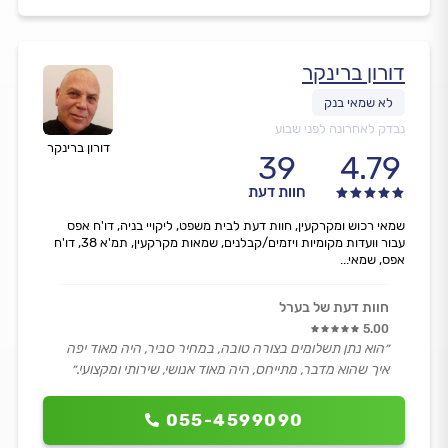
דורון ברינקר
נבדק לאחרונה לפני שבוע
דורון ברינקר
39
4.79
חוות דעת
שמאי רכוש ומקרקעין, חוות דעת לבית משפט, ליקויי בניה, דו'ח אפס
עבור וועדות מקומיות ויזמים/קבלנים, שמאות מקרקעין, תמ'א 38, דו'ח
אפס, שמאי...
חוות דעת של בערל
5.00
״הוא נתן תשלומים בצורה טובה, במחיר סביר, היה מאוד יפה
איך שהוא מדבר, מתייחס, היה מאוד אנושי, שירותי ומקצועי.״
055-4599090