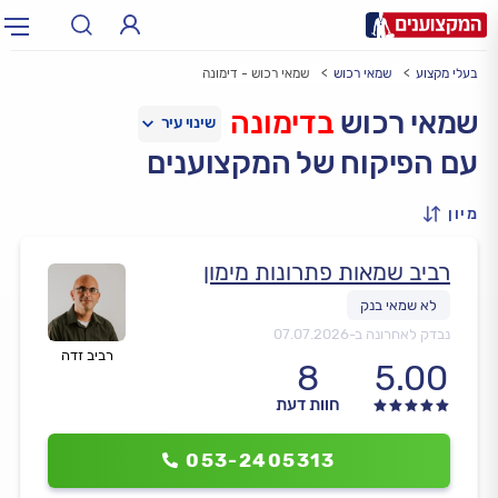
בעלי מקצוע
שמאי רכוש
שמאי רכוש - דימונה
תחום:
אינסטלטור, חשמלאי…
תחום
שמאי רכוש
בדימונה
עם הפיקוח של המקצוענים
עיר:
תל אביב, חיפה…
עיר
מיון
רביב שמאות פתרונות מימון
נבדק לאחרונה ב-
07.07.2026
רביב זדה
8
5.00
חוות דעת
053-2405313