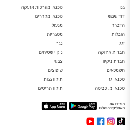
גנן
טכנאי מערכות אזעקה
דוד שמש
טכנאי מקררים
הדברה
מנעולן
הובלות
מסגריות
זגג
נגר
חברות אחזקה
ניקוי שטיחים
חברת ניקיון
צבעי
חשמלאים
שיפוצים
טכנאי גז
תיקון גגות
טכנאי מ. כביסה
תיקון תריסים
הורידו את
האפליקציה שלנו