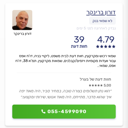
דורון ברינקר
נבדק לאחרונה לפני 5 ימים
דורון ברינקר
39
4.79
חוות דעת
שמאי רכוש ומקרקעין, חוות דעת לבית משפט, ליקויי בניה, דו'ח אפס
עבור וועדות מקומיות ויזמים/קבלנים, שמאות מקרקעין, תמ'א 38, דו'ח
אפס, שמאי...
חוות דעת של בערל
5.00
״הוא נתן תשלומים בצורה טובה, במחיר סביר, היה מאוד יפה
איך שהוא מדבר, מתייחס, היה מאוד אנושי, שירותי ומקצועי.״
055-4599090