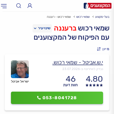
בעלי מקצוע
שמאי רכוש
שמאי רכוש - רעננה
תחום:
אינסטלטור, חשמלאי…
תחום
שמאי רכוש
ברעננה
עם הפיקוח של המקצוענים
עיר:
תל אביב, חיפה…
עיר
מיון
י.ש.אביטל - שמאי רכוש.
נבדק לאחרונה ב-
23.07.2026
46
4.80
ישראל אביטל
חוות דעת
053-8041728