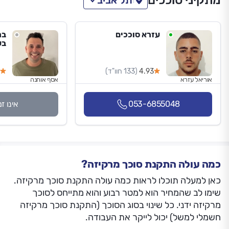
מתקיני סוככים
תל אביב
עזרא סוככים
בר
בע
4.93
(133 חוו"ד)
אוריאל עזרא
אסף אוחנה
053-6855048
אינו ז
כמה עולה התקנת סוכך מרקיזה?
כאן למעלה תוכלו לראות כמה עולה התקנת סוכך מרקיזה.
שימו לב שהמחיר הוא למטר רבוע והוא מתייחס לסוכך
מרקיזה ידני. כל שינוי בסוג הסוכך (התקנת סוכך מרקיזה
חשמלי למשל) יכול לייקר את העבודה.