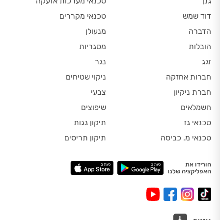
גנן
טכנאי מערכות אזעקה
דוד שמש
טכנאי מקררים
הדברה
מנעולן
הובלות
מסגריות
זגג
נגר
חברות אחזקה
ניקוי שטיחים
חברת ניקיון
צבעי
חשמלאים
שיפוצים
טכנאי גז
תיקון גגות
טכנאי מ. כביסה
תיקון תריסים
הורידו את
האפליקציה שלנו