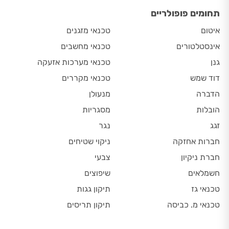
תחומים פופולריים
איטום
טכנאי מזגנים
אינסטלטורים
טכנאי מחשבים
גנן
טכנאי מערכות אזעקה
דוד שמש
טכנאי מקררים
הדברה
מנעולן
הובלות
מסגריות
זגג
נגר
חברות אחזקה
ניקוי שטיחים
חברת ניקיון
צבעי
חשמלאים
שיפוצים
טכנאי גז
תיקון גגות
טכנאי מ. כביסה
תיקון תריסים