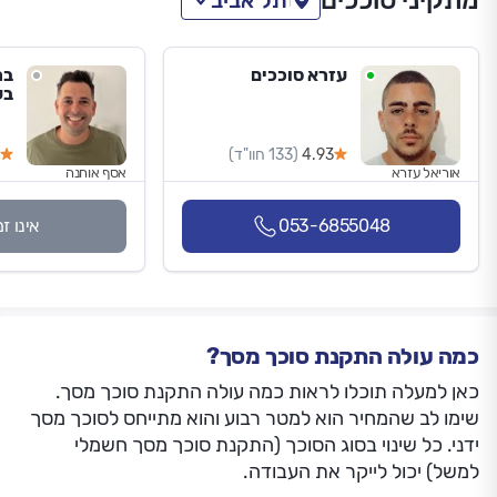
מתקיני סוככים
תל אביב
עזרא סוככים
בר
בע
4.93
(133 חוו"ד)
אוריאל עזרא
אסף אוחנה
053-6855048
אינו ז
כמה עולה התקנת סוכך מסך?
כאן למעלה תוכלו לראות כמה עולה התקנת סוכך מסך.
שימו לב שהמחיר הוא למטר רבוע והוא מתייחס לסוכך מסך
ידני. כל שינוי בסוג הסוכך (התקנת סוכך מסך חשמלי
למשל) יכול לייקר את העבודה.