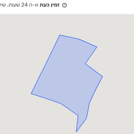
זמין כעת
א-ה 24 שעות,
שישי 24