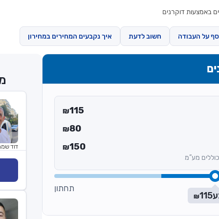
ם באמצעות דוקרנים
סף על העבודה
חשוב לדעת
איך נקבעים המחירים במחירון
ים
מר
115
₪
80
₪
150
דוד שמר
₪
וללים מע”מ
תחתון
ע
115
₪