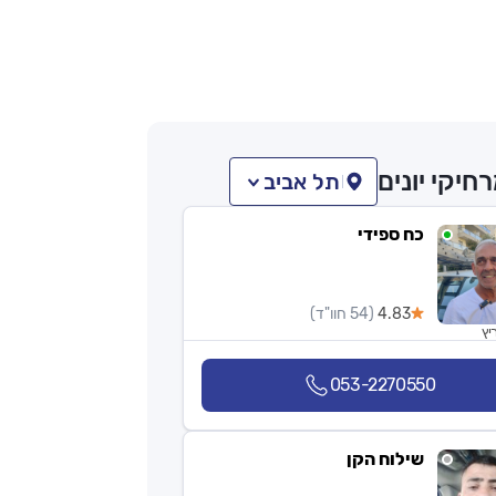
חיקי יונים
תל אביב
כח ספידי
4.83
(54 חוו"ד)
יץ
053-2270550
שילוח הקן