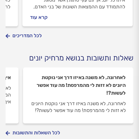
להתמודד עם ההמצאות השונות של בני האדם,
להרחי
החל מדוקרנים ורשתות ועד תכשירי ריח ותאורה
את זה
קרא עוד
למיניהם. האם השיטה החדשה של הרחקת יונים
התשוב
אלקטרונית עדיפה על פני האחרות, או שהטבע
חזק מאיתנו וניאלץ לחשוב על משהו נוסף,
לכל המדריכים
בינתיים היונים פה להישאר.
שאלות ותשובות בנושא מרחיק יונים
לאחרונה, לא משנה באיזו דרך אני נוקטת
איך נ
היונים לא זזות לי מהמרפסת! מה עוד אפשר
לאחרו
לעשות?!
המעקה
איך א
לאחרונה, לא משנה באיזו דרך אני נוקטת היונים
לא זזות לי מהמרפסת! מה עוד אפשר לעשות?!
לכל השאלות והתשובות