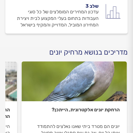
שלב 3
עדכון המחירים המומלצים של כל סוגי
העבודות בתחום בעלי המקצוע לבית ויצירת
המחירון המוביל, המדוייק והמקיף בישראל
מדריכים בנושא מרחיק יונים
הרחקת יונים אלקטרונית, הייתכן?
הרחקת
החשו
יונים הם מטרד ביתי שאנו נאלצים להתמודד
איתו כל יום, אך גם עוף סתגלן אשר מסוגל
כוכבי