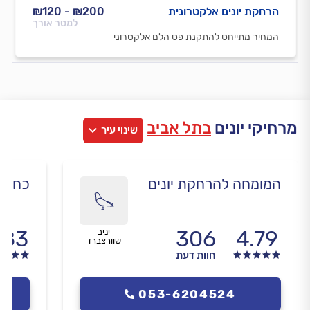
הרחקת יונים אלקטרונית
₪200 - ₪120
למטר אורך
המחיר מתייחס להתקנת פס הלם אלקטרוני
מרחיקי יונים
בתל אביב
שינוי עיר
המומחה להרחקת יונים
כח ספ
.83
306
4.79
יניב
שוורצברד
חוות דעת
053-6204524