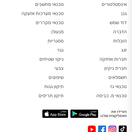
אינסטלטורים
טכנאי מחשבים
גנן
טכנאי מערכות אזעקה
דוד שמש
טכנאי מקררים
הדברה
מנעולן
הובלות
מסגריות
זגג
נגר
חברות אחזקה
ניקוי שטיחים
חברת ניקיון
צבעי
חשמלאים
שיפוצים
טכנאי גז
תיקון גגות
טכנאי מ. כביסה
תיקון תריסים
הורידו את
האפליקציה שלנו