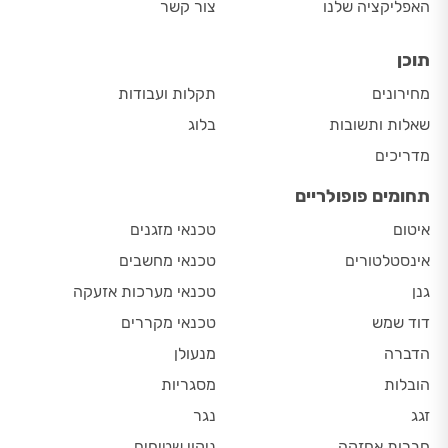
האפליקציה שלנו
צור קשר
תוכן
מחירונים
תקלות ועבודות
שאלות ותשובות
בלוג
מדריכים
תחומים פופולריים
איטום
טכנאי מזגנים
אינסטלטורים
טכנאי מחשבים
גנן
טכנאי מערכות אזעקה
דוד שמש
טכנאי מקררים
הדברה
מנעולן
הובלות
מסגריות
זגג
נגר
חברות אחזקה
ניקוי שטיחים