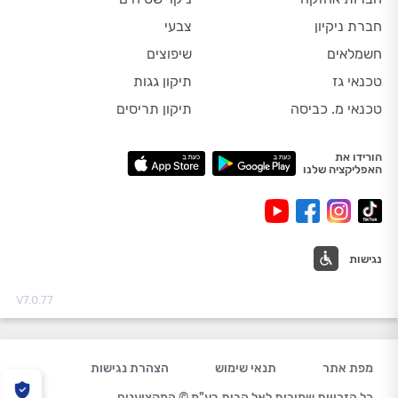
חברת ניקיון
צבעי
חשמלאים
שיפוצים
טכנאי גז
תיקון גגות
טכנאי מ. כביסה
תיקון תריסים
הורידו את
האפליקציה שלנו
נגישות
V7.0.77
מפת אתר
תנאי שימוש
הצהרת נגישות
כל הזכויות שמורות לאל הבית בע"מ © המקצוענים