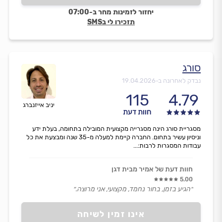
יחזור לזמינות מחר ב-07:00
תזכירו לי בSMS
סורג
נבדק לאחרונה ב-
19.04.2026
115
4.79
יניב אייזנברג
חוות דעת
מסגריית סורג הינה מסגרייה מקצועית המובילה בתחומה, בעלת ידע
וניסיון עשיר בתחום. החברה קיימת למעלה מ-35 שנה ומבצעת את כל
עבודות המסגרות לרבות:...
חוות דעת של אמיר מבית דגן
5.00
״הגיע בזמן, בחור נחמד, מקצועי, אני מרוצה.״
אינו זמין לשיחה