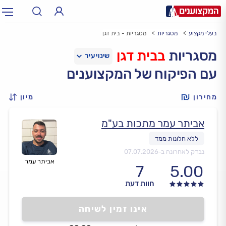
בעלי מקצוע
מסגריות
מסגריות - בית דגן
תחום:
אינסטלטור, חשמלאי…
תחום
מסגריות
בבית דגן
עם הפיקוח של המקצוענים
עיר:
תל אביב, חיפה…
עיר
מחירון
מיון
אביתר עמר מתכות בע"מ
נבדק לאחרונה ב-
07.07.2026
אביתר עמר
7
5.00
חוות דעת
אינו זמין לשיחה