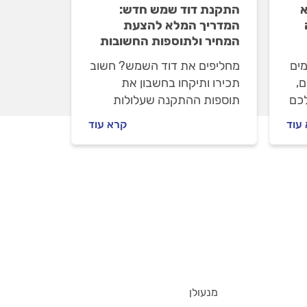
א
התקנת דוד שמש חדש:
המדריך המלא להצעת
המחיר ולתוספות החשובות
ים
מחליפים את דוד השמש? חשוב
,
תכירו ותיקחו בחשבון את
כם
תוספות ההתקנה שעלולות
ט
לייקר את העבודה. באילו
עוד
קרא עוד
ה
תוספות מדובר ובכמה הן
ל
מייקרות את העבודה? הכל
במדריך הבא.
מנעולן