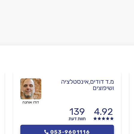
מ.ד דודים,אינסטלציה
ושיפוצים
דודו אוחנה
139
4.92
חוות דעת
053-9601116