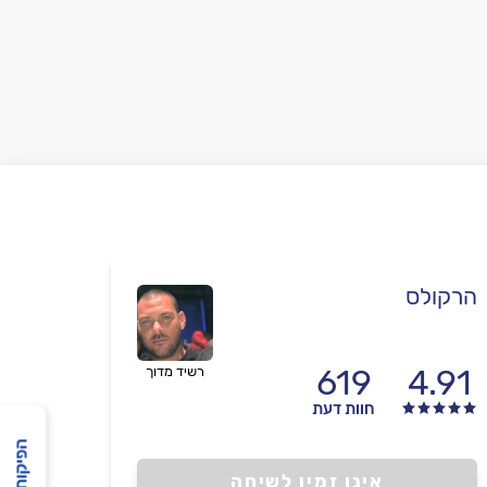
הרקולס
619
4.91
רשיד מדוך
חוות דעת
הפיקוח שלנו
אינו זמין לשיחה