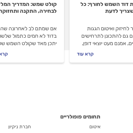
 דוד השמש לחורף: כל
קולט שמש: המדריך המל
צריך לדעת
לבחירה, התקנה ותחזוקה
לחיזוק ואיטום הגגות
אם שמתם לב לאחרונה שהמ
ם גם להתכונן לתרחישים
בדוד לא חמים כתמול שלשום
, אמנם מעט יוצאי דופן,
יתכן מאד שקולט השמש של
כאלו שבהחלט יכולים
כבר עשה את שלו. איזה קול
קרא עוד
קרא 
יר אתכם אובדי עצות
יתאים לדוד השמש שלכם מ
 אונים. מה עושים?
חשוב לדעת על ההתקנה? כ
ים.
התשובות.
תחומים פופולריים
איטום
חברת ניקיון