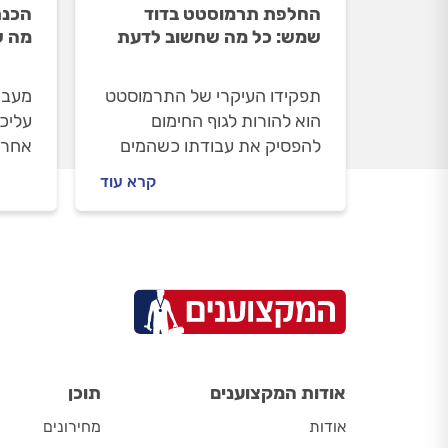
החלפת תרמוסטט בדוד
הכנת
שמש: כל מה שחשוב לדעת
מה ש
תפקידו העיקרי של התרמוסטט
מעבר 
הוא להורות לגוף החימום
עליכ
להפסיק את עבודתו כשהמים
אחרים
מגיעים לטמפרטורה הרצויה.
אבל 
קרא עוד
במדריך הבא נסביר מה תפקיד
להשא
התרמוסטט, מה עלול לקרות
וחסרי
כשהתרמוסטט מתקלקל ואיך
מבטח
טכנאי דודים מקצועי יחליף
תרמוסטט?
אודות המקצוענים
תוכן
אודות
מחירונים