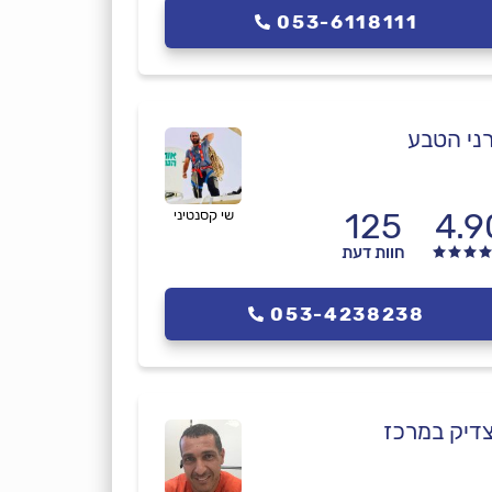
053-6118111
ני הטבע
125
4.9
שי קסנטיני
חוות דעת
053-4238238
דיק במרכז