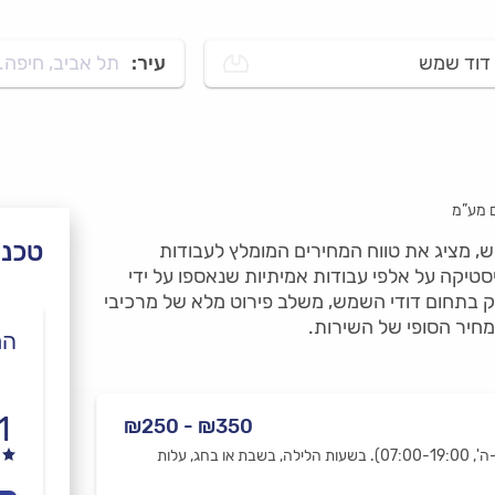
דוד שמש
עיר:
תל אביב, חיפה..
ם מע”מ
טכנא
ש, מציג את טווח המחירים המומלץ לעבודות
טיקה על אלפי עבודות אמיתיות שנאספו על ידי
ק בתחום דודי השמש, משלב פירוט מלא של מרכיבי
חיר הסופי של השירות.
הר
1
₪350 - ₪250
המחיר מתייחס לביקור בשעות העבודה המקובלות (ימים א'-ה', 07:00-19:00). בשעות הלילה, בשבת או בחג, עלות