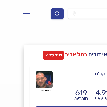
.
י דודים
בתל אביב
שינוי עיר
קולס
619
4.9
רשיד מדוך
חוות דעת