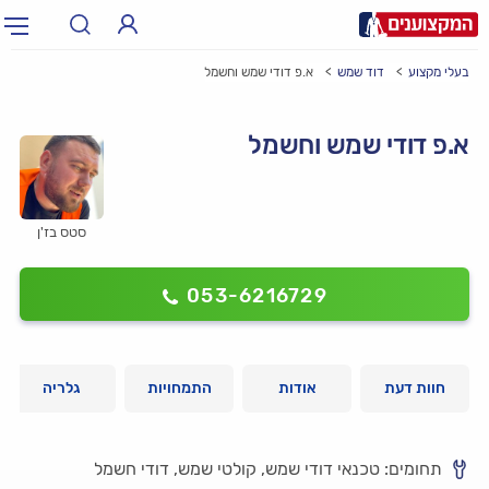
בעלי מקצוע
דוד שמש
א.פ דודי שמש וחשמל
תחום:
אינסטלטור, חשמלאי…
תחום
א.פ דודי שמש וחשמל
עיר:
תל אביב, חיפה…
עיר
סטס בז'ן
053-6216729
חוות דעת
אודות
התמחויות
גלריה
תחומים: טכנאי דודי שמש, קולטי שמש, דודי חשמל