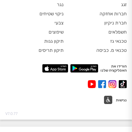
זגג
נגר
חברות אחזקה
ניקוי שטיחים
חברת ניקיון
צבעי
חשמלאים
שיפוצים
טכנאי גז
תיקון גגות
טכנאי מ. כביסה
תיקון תריסים
הורידו את
האפליקציה שלנו
נגישות
V7.0.77