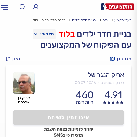
בעלי מקצוע
נגר
בניית חדר ילדים
בניית חדר ילדים - לוד
תחום:
אינסטלטור, חשמלאי…
תחום
בניית חדר ילדים
בלוד
עם הפיקוח של המקצוענים
עיר:
תל אביב, חיפה…
עיר
מחירון
מיון
אריק הנגר שלי
נבדק לאחרונה ב-
30.07.2026
460
4.91
אריק בן
חוות דעת
אברהם
אינו זמין לשיחה
יחזור לזמינות בצאת השבת
תזכירו לי בSMS