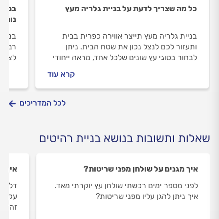
כל מה שצריך לדעת על בניית גלריה מעץ
בניית
נוחות
בניית גלריה מעץ תייצר אווירה כפרית בבית
בניית
ותעזור לכם לנצל נכון את שטח הבית. ניתן
רבים 
לבחור בסוגי עץ שונים שלכל אחד, מראה ייחודי
לצרכי
משלו. הבנייה לא אורכת זמן רב והתוצאה תישאר
איכות
קרא עוד
איתכם לאורך זמן. כל מה שחשוב לדעת לפני
מה כו
שבונים גלריה מעץ, במדריך הבא.
אישית
ההרכב
לכל המדריכים
תמיד 
שאלות ותשובות בנושא בניית רהיטים
איך מגנים על שולחן מפני שריטות?
איך נ
לפני מספר ימים רכשתי שולחן עץ יוקרתי מאד.
דלת א
איך ניתן להגן עליו מפני שריטות?
עקומה
זה?