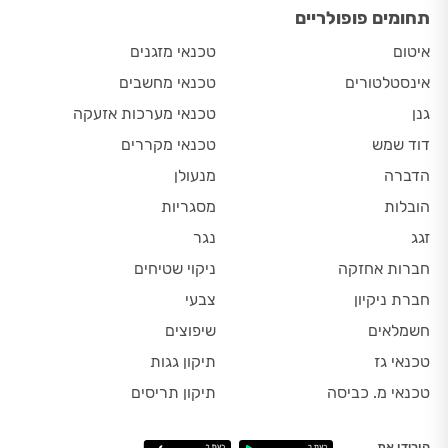
תחומים פופולריים
איטום
טכנאי מזגנים
אינסטלטורים
טכנאי מחשבים
גנן
טכנאי מערכות אזעקה
דוד שמש
טכנאי מקררים
הדברה
מנעולן
הובלות
מסגריות
זגג
נגר
חברות אחזקה
ניקוי שטיחים
חברת ניקיון
צבעי
חשמלאים
שיפוצים
טכנאי גז
תיקון גגות
טכנאי מ. כביסה
תיקון תריסים
הורידו את