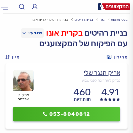
בעלי מקצוע
נגר
בניית רהיטים
בניית רהיטים - קרית אונו
תחום:
אינסטלטור, חשמלאי…
תחום
בניית רהיטים
בקרית אונו
עם הפיקוח של המקצוענים
עיר:
תל אביב, חיפה…
עיר
מחירון
מיון
אריק הנגר שלי
נבדק לאחרונה לפני שבוע
460
4.91
אריק בן
חוות דעת
אברהם
053-8040812