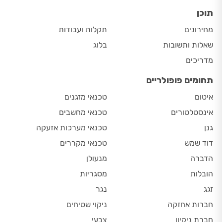
תוכן
מחירונים
תקלות ועבודות
שאלות ותשובות
בלוג
מדריכים
תחומים פופולריים
איטום
טכנאי מזגנים
אינסטלטורים
טכנאי מחשבים
גנן
טכנאי מערכות אזעקה
דוד שמש
טכנאי מקררים
הדברה
מנעולן
הובלות
מסגריות
זגג
נגר
חברות אחזקה
ניקוי שטיחים
חברת ניקיון
צבעי