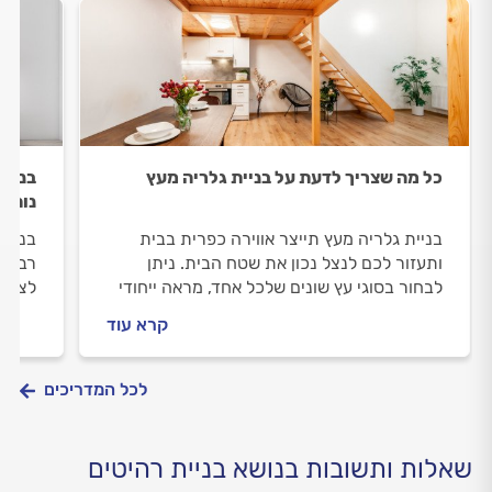
כל מה שצריך לדעת על בניית גלריה מעץ
בניית
נוחות
בניית גלריה מעץ תייצר אווירה כפרית בבית
בניית
ותעזור לכם לנצל נכון את שטח הבית. ניתן
רבים 
לבחור בסוגי עץ שונים שלכל אחד, מראה ייחודי
לצרכי
משלו. הבנייה לא אורכת זמן רב והתוצאה תישאר
איכות
קרא עוד
איתכם לאורך זמן. כל מה שחשוב לדעת לפני
מה כו
שבונים גלריה מעץ, במדריך הבא.
אישית
ההרכב
לכל המדריכים
תמיד 
שאלות ותשובות בנושא בניית רהיטים