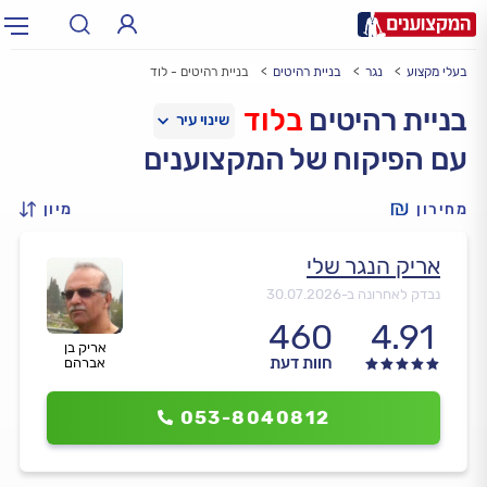
בעלי מקצוע
נגר
בניית רהיטים
בניית רהיטים - לוד
תחום:
אינסטלטור, חשמלאי…
תחום
בניית רהיטים
בלוד
עם הפיקוח של המקצוענים
עיר:
תל אביב, חיפה…
עיר
מחירון
מיון
אריק הנגר שלי
נבדק לאחרונה ב-
30.07.2026
460
4.91
אריק בן
חוות דעת
אברהם
053-8040812