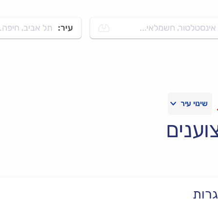
אינסטלטור, חשמלאי...
עיר:
תל אביב, חיפה..
וענים
גרות