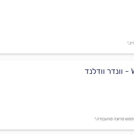
יב.״
ד
ני ממש מרוצה מהעבודה.״