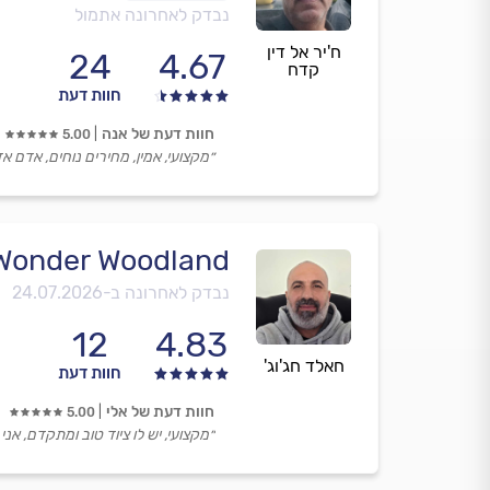
נבדק לאחרונה אתמול
ח'יר אל דין
24
4.67
קדח
חוות דעת
חוות דעת של אנה
5.00
״מקצועי, אמין, מחירים נוחים, אדם אד
Wonder Woodland - וונדר וודלנ
נבדק לאחרונה ב-
24.07.2026
12
4.83
חאלד חג'וג'
חוות דעת
חוות דעת של אלי
5.00
״מקצועי, יש לו ציוד טוב ומתקדם, א