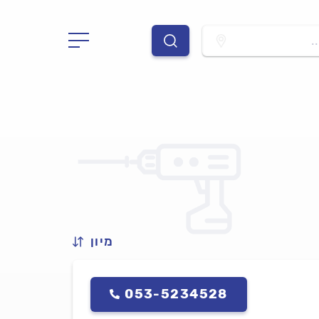
.
מיון
053-5234528