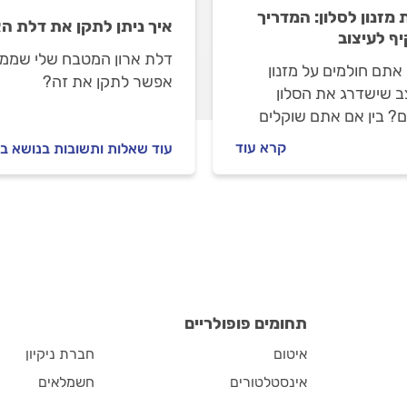
 מזנון לסלון: המדריך
איך ניתן לתקן את דלת ה
ף לעיצוב
דלת ארון המטבח שלי שממו
אתם חולמים על מזנון
אפשר לתקן את זה?
ב שישדרג את הסלון
? בין אם אתם שוקלים
 עץ מסורתי, מזנון גבס
קרא עוד
עוד שאלות ותשובות בנושא בנ
י או פתרון יצירתי אחר,
יך הזה יעזור לכם לתכנן
ע את הפרויקט בהצלחה.
תחומים פופולריים
איטום
חברת ניקיון
אינסטלטורים
חשמלאים