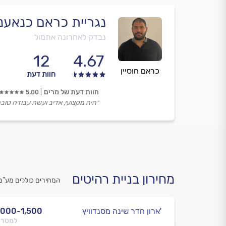
נגריית כראם כנאענ
נבדק לאחרונה אתמול
12
4.67
כראם חוסיין
חוות דעת
חוות דעת של מרים
5.00
״היה מקצועי, אדיב ועשה עבודה טובה
מחירון בניית רהיטים
המחירים כוללים מע”מ
ארון חדר שינה מסנדוויץ'
,000-1,500
למטר 