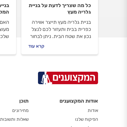
כל מה שצריך לדעת על בניית
בניית
גלריה מעץ
המקי
בניית גלריה מעץ תייצר אווירה
האם 
כפרית בבית ותעזור לכם לנצל
מעוצ
נכון את שטח הבית. ניתן לבחור
שלכם
בסוגי עץ שונים שלכל אחד,
מזנון
קרא עוד
מראה ייחודי משלו. הבנייה לא
מודרנ
אורכת זמן רב והתוצאה תישאר
המדר
איתכם לאורך זמן. כל מה
ולבצ
שחשוב לדעת לפני שבונים
גלריה מעץ, במדריך הבא.
אודות המקצוענים
תוכן
אודות
מחירונים
הפיקוח שלנו
שאלות ותשובות