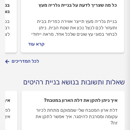
כל מה שצריך לדעת על בניית גלריה מעץ
בניית
נוחות
בניית גלריה מעץ תייצר אווירה כפרית בבית
בניית
ותעזור לכם לנצל נכון את שטח הבית. ניתן
רבים 
לבחור בסוגי עץ שונים שלכל אחד, מראה ייחודי
לצרכי
משלו. הבנייה לא אורכת זמן רב והתוצאה תישאר
איכות
קרא עוד
איתכם לאורך זמן. כל מה שחשוב לדעת לפני
מה כו
שבונים גלריה מעץ, במדריך הבא.
אישית
ההרכב
לכל המדריכים
תמיד 
שאלות ותשובות בנושא בניית רהיטים
איך ניתן לתקן את דלת הארון במטבח?
איך מ
דלת ארון המטבח שלי שממוקם מתחת לכיור
לפני 
עקומה ומסרבת להיסגר. איך אפשר לתקן את
איך ני
זה?