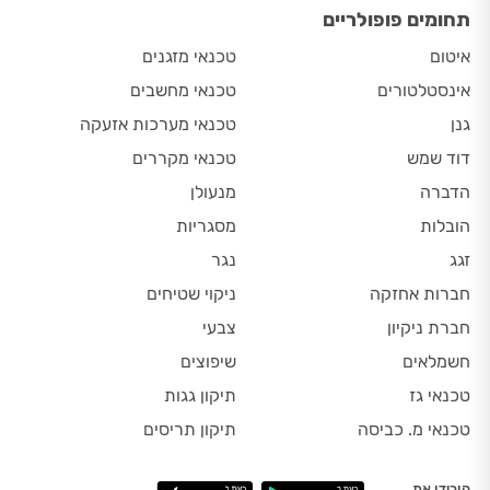
תחומים פופולריים
איטום
טכנאי מזגנים
אינסטלטורים
טכנאי מחשבים
גנן
טכנאי מערכות אזעקה
דוד שמש
טכנאי מקררים
הדברה
מנעולן
הובלות
מסגריות
זגג
נגר
חברות אחזקה
ניקוי שטיחים
חברת ניקיון
צבעי
חשמלאים
שיפוצים
טכנאי גז
תיקון גגות
טכנאי מ. כביסה
תיקון תריסים
הורידו את