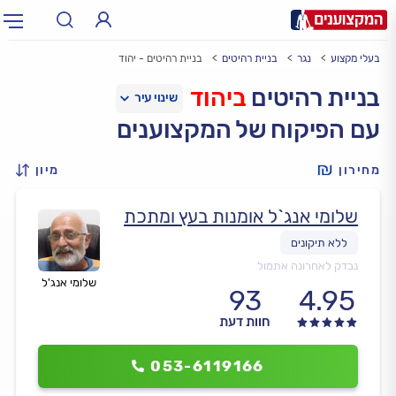
בעלי מקצוע
נגר
בניית רהיטים
בניית רהיטים - יהוד
תחום:
אינסטלטור, חשמלאי…
תחום
בניית רהיטים
ביהוד
עם הפיקוח של המקצוענים
עיר:
תל אביב, חיפה…
עיר
מחירון
מיון
שלומי אנג`ל אומנות בעץ ומתכת
נבדק לאחרונה אתמול
שלומי אנג'ל
93
4.95
חוות דעת
053-6119166