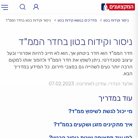
ע
ניסור וקידוח בטון
מדריכים בנושא קידוח בטון
ניסור וקידוח בטון בחדר הממ"ד
תחום:
תחום
ניסור וקידוח בטון בחדר הממ"ד
עיר:
תל אביב, חיפה…
עיר
חדר הממ"ד הוא חדר ביטחון אך, הוא לא חייב להיות אפרורי ובעל
עיצוב סטנדרטי. ניתן לשפץ את חדר הממ"ד ולהפוך אותו למקום
הרבה יותר נעים לשהייה גם במצבי חירום. כל המידע במדריך
הבא.
אלעד הנדרי, עודכן לאחרונה: 07.02.2023
עוד במדריך
מי יכול לגשת לשיפוץ ממ"ד?
איך מתקינים מזגן ושקעים בממ"ד?
למי עוד מתאימה שיטת ניסור הבטון?