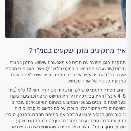
איך מתקינים מזגן ושקעים בממ"ד?
התקנת מזגן מפוצל עם תריס לא מאפשרת שימוש במזגן במצבי
חירום (שלצערנו מתרחשים כמעט כל שנה). ואילו מזגן מיני מרכזי
איננו יכול להחדיר אוויר אל פנים הממד מכיוון שיש לאטום אותו
למניעת כניסה של אוויר מבחוץ.
רוחב הפתח התקני שיש לקדוח בקיר מסוג זה, הוא 10 ס"מ (בין
4-8 אינץ`) וזאת בכדי להחדיר את החיווט הרצוי וכן צינור ניקוז
בעל שסתום. רבים מבעלי המקצוע בתחום המיזוג אינם עובדים
בשיטה זו כדי לחסוך עלויות ולכן עליכם לדאוג כי קבלן קידוח
וניסור בטון מנוסה יבצע עבורכם את פתיחת הפתח. כמו כן, תוכלו
לזמן את קבלן הבטון עבור ניסור הבטון לטובת התקנת שקע
חשמל נוסף בממ"ד בצורה אסתטית כשהחוטים אינם גלויים או