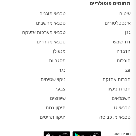
תחומים פופולריים
איטום
טכנאי מזגנים
אינסטלטורים
טכנאי מחשבים
גנן
טכנאי מערכות אזעקה
דוד שמש
טכנאי מקררים
הדברה
מנעולן
הובלות
מסגריות
זגג
נגר
חברות אחזקה
ניקוי שטיחים
חברת ניקיון
צבעי
חשמלאים
שיפוצים
טכנאי גז
תיקון גגות
טכנאי מ. כביסה
תיקון תריסים
הורידו את