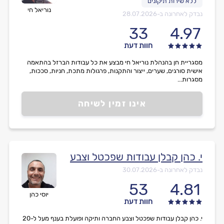
נוריאל חי
נבדק לאחרונה ב-
28.07.2026
33
4.97
חוות דעת
מסגריית חן בהנהלת נוריאל חי מבצע את כל עבודות הברזל בהתאמה
אישית סורגים, שערים, ייצור והתקנות, פרגולות מתכת, חניות, סככות,
מסגרות...
אינו זמין לשיחה
י. כהן קבלן עבודות שפכטל וצבע
נבדק לאחרונה ב-
30.07.2026
53
4.81
יוסי כהן
חוות דעת
י. כהן קבלן עבודות שפכטל וצבע החברה ותיקה ופועלת בענף מעל ל-20