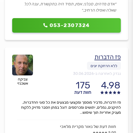
״אדם מדהים, סבלני, אמין, תמיד היה בתקשורת, ענה לכל
שאלה ואפילו הרחיב.״
053-2307324
פז הדברות
נבדק לאחרונה ב-
30.06.2026
צביקה
175
4.98
אשכנזי
חוות דעת
פז הדברות, מדביר מוסמך ומקצועי מבצעים את כל סוגי ההדברות,
לתיקנים, נמלים, יתושים ומכרסמים. דוגל במתן הסבר מדויק ללקוח
מעניק אחריות תוך שימוש...
חוות דעת של נאור מקרית מלאכי
5.00