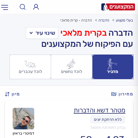
בעלי מקצוע
הדברה
הדברה - קרית מלאכי
תחום:
אינסטלטור, חשמלאי…
תחום
הדברה
בקרית מלאכי
עם הפיקוח של המקצוענים
עיר:
תל אביב, חיפה…
עיר
מדביר
לוכד נחשים
לוכד עכברים
מחירון
מיון
מטהר דשא והדברות
נבדק לאחרונה אתמול
דמיטרי בראיון