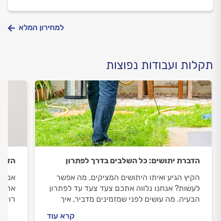
למחירון המלא
תקלות ועבודות נפוצות
הדברת יתושים: כל השלבים בדרך לפתרון
הדבר
הקיץ הגיע ואיתו היתושים המציקים, מה אפשר
אם הג
לעשות? אנחנו נלווה אתכם צעד צעד עד לפתרון
אתכם 
הבעיה. מה עושים לפני שמזמינים מדביר, איך
רוצים
מכינים את החצר להדברה וכמה זה יעלה לכם?
לדעת 
קרא עוד
התשובות לפניכם.
התשוב