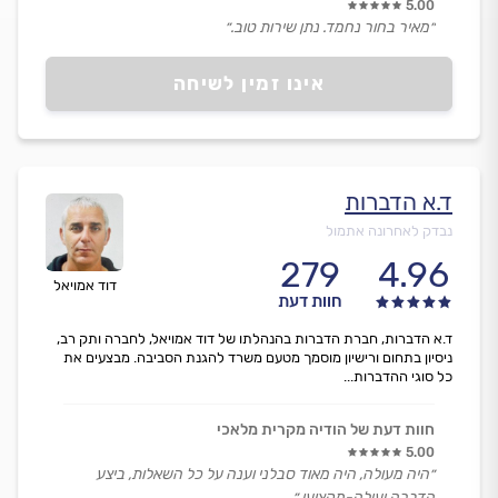
5.00
״מאיר בחור נחמד. נתן שירות טוב.״
אינו זמין לשיחה
ד.א הדברות
נבדק לאחרונה אתמול
279
4.96
דוד אמויאל
חוות דעת
ד.א הדברות, חברת הדברות בהנהלתו של דוד אמויאל, לחברה ותק רב,
ניסיון בתחום ורישיון מוסמך מטעם משרד להגנת הסביבה. מבצעים את
כל סוגי ההדברות...
חוות דעת של הודיה מקרית מלאכי
5.00
״היה מעולה, היה מאוד סבלני וענה על כל השאלות, ביצע
הדברה יעילה-מקצוען.״