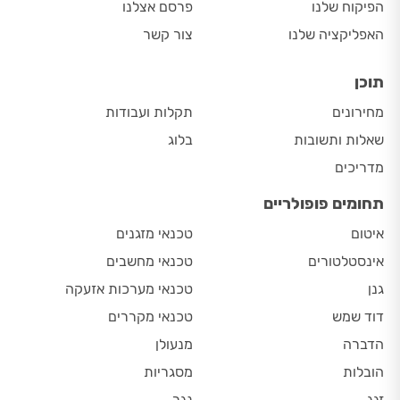
הפיקוח שלנו
פרסם אצלנו
האפליקציה שלנו
צור קשר
תוכן
מחירונים
תקלות ועבודות
שאלות ותשובות
בלוג
מדריכים
תחומים פופולריים
איטום
טכנאי מזגנים
אינסטלטורים
טכנאי מחשבים
גנן
טכנאי מערכות אזעקה
דוד שמש
טכנאי מקררים
הדברה
מנעולן
הובלות
מסגריות
זגג
נגר