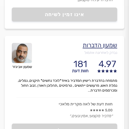
אינו זמין לשיחה
שמעון הדברות
נבדק לאחרונה אתמול
181
4.97
שמעון אביגזר
חוות דעת
מתמחה בהדברת רישיון המדביר באיוד*לוכד נחשים* תיקנים, נמלים,
נמלת האש, פרעושים ייתושים , טרמיטים ,תהלוכן האורן ,זבוב החול
ומכרסמים הדברת...
חוות דעת של לאה מקרית מלאכי
5.00
״מדביר מקצועי, אמין ונעים.״