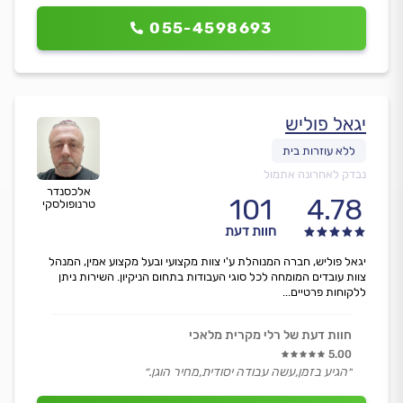
055-4598693
יגאל פוליש
נבדק לאחרונה אתמול
אלכסנדר
101
4.78
טרנופולסקי
חוות דעת
יגאל פוליש, חברה המנוהלת ע'י צוות מקצועי ובעל מקצוע אמין, המנהל
צוות עובדים המומחה לכל סוגי העבודות בתחום הניקיון. השירות ניתן
ללקוחות פרטיים...
חוות דעת של רלי מקרית מלאכי
5.00
״הגיע בזמן,עשה עבודה יסודית,מחיר הוגן.״