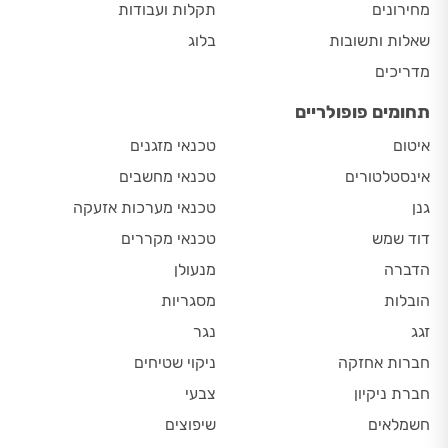
מחירונים
תקלות ועבודות
שאלות ותשובות
בלוג
מדריכים
תחומים פופולריים
איטום
טכנאי מזגנים
אינסטלטורים
טכנאי מחשבים
גנן
טכנאי מערכות אזעקה
דוד שמש
טכנאי מקררים
הדברה
מנעולן
הובלות
מסגריות
זגג
נגר
חברות אחזקה
ניקוי שטיחים
חברת ניקיון
צבעי
חשמלאים
שיפוצים