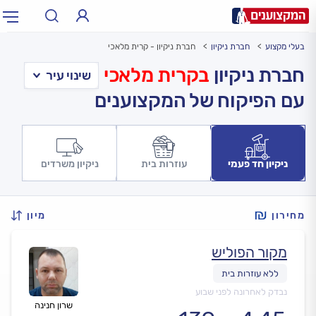
בעלי מקצוע
חברת ניקיון
חברת ניקיון - קרית מלאכי
תחום:
אינסטלטור, חשמלאי…
תחום
חברת ניקיון
בקרית מלאכי
עם הפיקוח של המקצוענים
עיר:
תל אביב, חיפה…
עיר
ניקיון חד פעמי
עוזרות בית
ניקיון משרדים
מחירון
מיון
מקור הפוליש
נבדק לאחרונה לפני שבוע
שרון חנינה