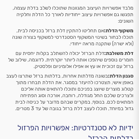
מלבד אפשרויות העיצוב המגוונות שתוכלו לשלב בדלת עצמה,
תפגשו גם אפשרויות עיצוב ייחודיות לאורך כל הדלת וחלקיה
השונים:
משקוף הדלת:
אם תחליטו להתקין דלת ברזל בכניסה לבית,
תוכלו לבחור בשינוי המשקוף הסטנדרטי למשקוף בצורה שונה
(ולא ישרה) שתקנה מראה ייחודי.
דלת משולבת:
דלת הברזל יכולה להשתלב בקלות יחסית עם
חומרים נוספים שיהפכו אותה ליותר יוקרתית. לדוגמה, שילוב של
ברזל עם זכוכית או עץ או אפילו אלומיניום ופלסטיק.
סגנון הדלת:
בשונה מדלתות אחרות, בדלתות ברזל שתרצו לעצב
באופן אישי, תצטרכו להיעזר במסגר. את הדלת תבחרו מתוך
קטלוג מוצרים שיוצג בפניכם ותוכלו להתאים אותה אליכם
ולצרכים שלכם החל מגודלה, רוחבה, אורכה וסוג הפתיחה
המתאים לכם. בנוסף, במקרים שבהם מדובר על כניסה לבית
גדול במיוחד, תוכלו לעצב דלת ברזל בגובה של עד 3 מטרים.
ידיות לא סטנדרטיות: אפשרויות הפרזול
בדלתות הברזל