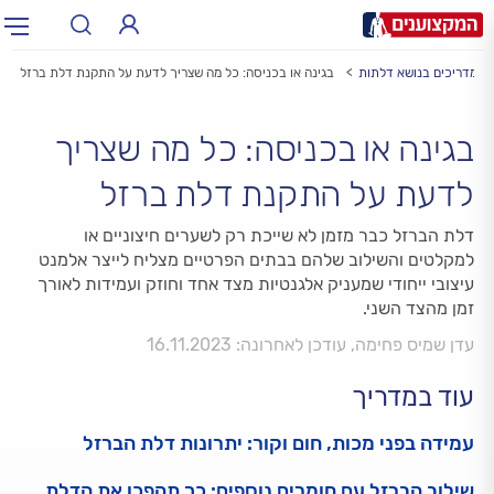
מדריכים בנושא דלתות
בגינה או בכניסה: כל מה שצריך לדעת על התקנת דלת ברזל
תחום:
תחום
בגינה או בכניסה: כל מה שצריך
עיר:
תל אביב, חיפה…
עיר
לדעת על התקנת דלת ברזל
דלת הברזל כבר מזמן לא שייכת רק לשערים חיצוניים או
למקלטים והשילוב שלהם בבתים הפרטיים מצליח לייצר אלמנט
עיצובי ייחודי שמעניק אלגנטיות מצד אחד וחוזק ועמידות לאורך
זמן מהצד השני.
עדן שמיס פחימה, עודכן לאחרונה: 16.11.2023
עוד במדריך
עמידה בפני מכות, חום וקור: יתרונות דלת הברזל
שילוב הברזל עם חומרים נוספים: כך תהפכו את הדלת