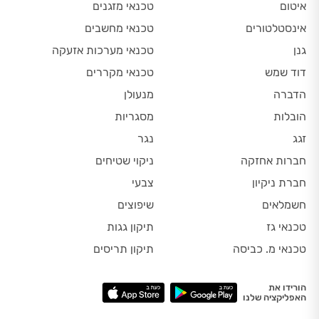
איטום
טכנאי מזגנים
אינסטלטורים
טכנאי מחשבים
גנן
טכנאי מערכות אזעקה
דוד שמש
טכנאי מקררים
הדברה
מנעולן
הובלות
מסגריות
זגג
נגר
חברות אחזקה
ניקוי שטיחים
חברת ניקיון
צבעי
חשמלאים
שיפוצים
טכנאי גז
תיקון גגות
טכנאי מ. כביסה
תיקון תריסים
הורידו את
האפליקציה שלנו