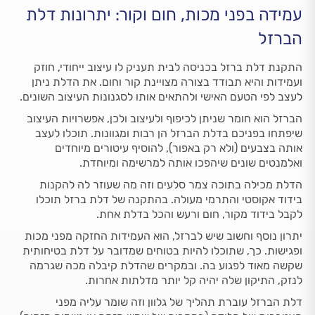
עמידה בפני מכות, חום וקור: יתרונות דלת
הברזל
התקנת דלת ברזל בכניסה לבית תעניק לו עיצוב ייחודי, חוזק
ועמידות והיא תבודד בצורה מצויינת קור וחום. את הדלת ניתן
לעצב לפי הטעם האישי ולהתאים אותו לסגנונות העיצוב השונים.
הברזל הוא חומר שניתן לכיפוף ולעיצוב ולכן, אפשרויות העיצוב
שיפתחו בפניכם בדלת הברזל הן רבות ומגוונות. תוכלו לעצב
אותה בצבעים (ולא רק באפור), להוסיף עיטורים מיוחדים
ואלמנטים שונים שיהפכו אותה למרשימה ומיוחדת.
הדלת מכילה בתוכה צמר סלעים וזה מה שעוזר לה להקנות
בידוד אקוסטי והתרמי מעולה. בהתקנה של דלת ברזל תוכלו
לקבל בידוד מקור, חום ורעש והכל בדלת אחת.
יתרון נוסף וחשוב שיש לברזל, הוא העמידות החזקה מפני מכות
ופגישות. כך, שתוכלו להיות בטוחים שמדובר על דלת בטיחותית
שקשה מאוד לפגוע בה. ובמקרים שהדלת קיבלה מכה שגרמה
לנזק, התיקון שלה יהיה קל יותר מדלתות אחרות.
דלת הברזל עוברת תהליך של גלוון וזה שומר עליה מפני