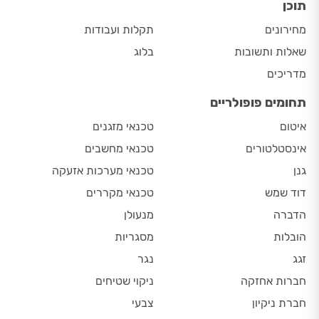
תוכן
מחירונים
תקלות ועבודות
שאלות ותשובות
בלוג
מדריכים
תחומים פופולריים
איטום
טכנאי מזגנים
אינסטלטורים
טכנאי מחשבים
גנן
טכנאי מערכות אזעקה
דוד שמש
טכנאי מקררים
הדברה
מנעולן
הובלות
מסגריות
זגג
נגר
חברות אחזקה
ניקוי שטיחים
חברת ניקיון
צבעי