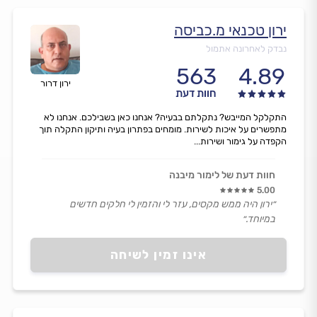
ירון טכנאי מ.כביסה
נבדק לאחרונה אתמול
563
4.89
ירון דרור
חוות דעת
התקלקל המייבש? נתקלתם בבעיה? אנחנו כאן בשבילכם. אנחנו לא
מתפשרים על איכות לשירות. מומחים בפתרון בעיה ותיקון התקלה תוך
הקפדה על גימור ושירות...
חוות דעת של לימור מיבנה
5.00
״ירון היה ממש מקסים, עזר לי והזמין לי חלקים חדשים
במיוחד.״
אינו זמין לשיחה