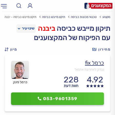
לי מקצוע
טכנאי מכונות כביסה
תיקון מייבש כביסה
תיקון מייבש כביסה - יבנה
תחום:
אינסטלטור, חשמלאי…
תחום
תיקון מייבש כביסה
ביבנה
עם הפיקוח של המקצוענים
עיר:
תל אביב, חיפה…
עיר
מחירון
מיון
כרמל fix
נבדק לאחרונה אתמול
228
4.92
כרמל פינק
חוות דעת
053-9601359