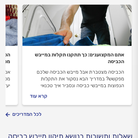
אתם המקצוענים: כך תתקנו תקלות במייבש
הסיבו
הכביסה
מסתו
הכביסה מצטברת אבל מייבש הכביסה שלכם
אם את
מפקשש? במדריך הבא נסקור את התקלות
מסרב 
הנפוצות במייבשי כביסה ונסביר איך טכנאי
יעזור
מייבשי כביסה מקצועי יתקן את המייבש.
הכביס
קרא עוד
כל הת
לכל המדריכים
שאלות ותשובות בנושא תיקון מייבש כביסה