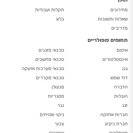
מחירונים
תקלות ועבודות
שאלות ותשובות
בלוג
מדריכים
תחומים פופולריים
איטום
טכנאי מזגנים
אינסטלטורים
טכנאי מחשבים
גנן
טכנאי מערכות אזעקה
דוד שמש
טכנאי מקררים
הדברה
מנעולן
הובלות
מסגריות
זגג
נגר
חברות אחזקה
ניקוי שטיחים
חברת ניקיון
צבעי
חשמלאים
שיפוצים