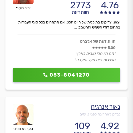
2773
4.76
יריב רוקני
חוות דעת
יצאנו צדיקים בתוכנית של חיים הכט. אנו מתמחים בכל סוגי העבודות
בתחום דודי השמש והחשמל. ...
חוות דעת של אלברט
5.00
״הם היו הכי טובים בארץ.
השירות היה מעל ומעבר.״
053-8041270
נאור אנרגיה
נבדק לאחרונה לפני 3 ימים
109
4.92
סער מרגוליס
חוות דעת