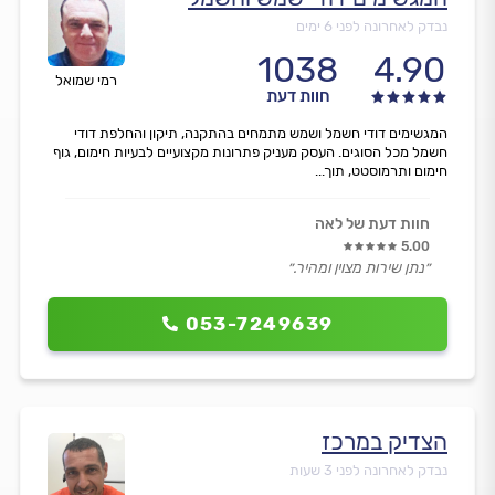
נבדק לאחרונה לפני 6 ימים
1038
4.90
רמי שמואל
חוות דעת
המגשימים דודי חשמל ושמש מתמחים בהתקנה, תיקון והחלפת דודי
חשמל מכל הסוגים. העסק מעניק פתרונות מקצועיים לבעיות חימום, גוף
חימום ותרמוסטט, תוך...
חוות דעת של לאה
5.00
״נתן שירות מצוין ומהיר.״
053-7249639
הצדיק במרכז
נבדק לאחרונה לפני 3 שעות