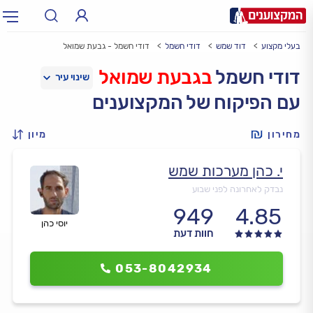
בעלי מקצוע
דוד שמש
דודי חשמל
דודי חשמל - גבעת שמואל
תחום:
אינסטלטור, חשמלאי…
תחום
דודי חשמל
בגבעת שמואל
עם הפיקוח של המקצוענים
עיר:
תל אביב, חיפה…
עיר
מחירון
מיון
י. כהן מערכות שמש
נבדק לאחרונה לפני שבוע
949
4.85
יוסי כהן
חוות דעת
053-8042934