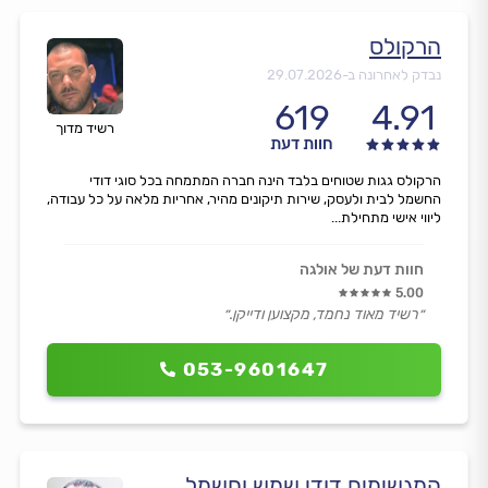
הרקולס
נבדק לאחרונה ב-
29.07.2026
619
4.91
רשיד מדוך
חוות דעת
הרקולס גגות שטוחים בלבד הינה חברה המתמחה בכל סוגי דודי
החשמל לבית ולעסק, שירות תיקונים מהיר, אחריות מלאה על כל עבודה,
ליווי אישי מתחילת...
חוות דעת של אולגה
5.00
״רשיד מאוד נחמד, מקצוען ודייקן.״
053-9601647
המגשימים דודי שמש וחשמל