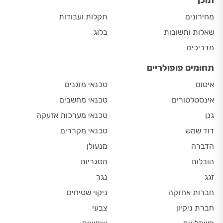
תוכן
מחירונים
תקלות ועבודות
שאלות ותשובות
בלוג
מדריכים
תחומים פופולריים
איטום
טכנאי מזגנים
אינסטלטורים
טכנאי מחשבים
גנן
טכנאי מערכות אזעקה
דוד שמש
טכנאי מקררים
הדברה
מנעולן
הובלות
מסגריות
זגג
נגר
חברות אחזקה
ניקוי שטיחים
חברת ניקיון
צבעי