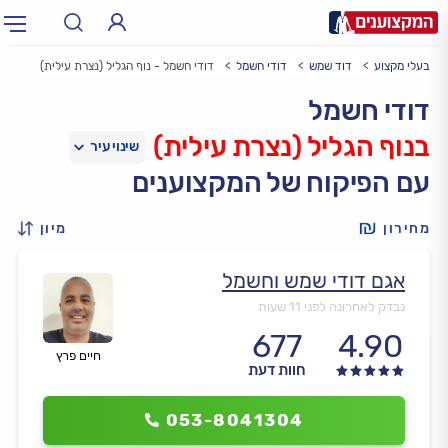
בעלי מקצוע
דוד שמש
דודי חשמל
דודי חשמל - נוף הגליל (נצרת עילית)
תחום:
אינסטלטור, חשמלאי…
תחום
דודי חשמל
בנוף הגליל (נצרת עילית)
עיר:
תל אביב, חיפה…
עיר
עם הפיקוח של המקצוענים
מחירון
מיון
אגם דודי שמש וחשמל
נבדק לאחרונה לפני 11 שעות
677
4.90
חיים פרץ
חוות דעת
053-8041304