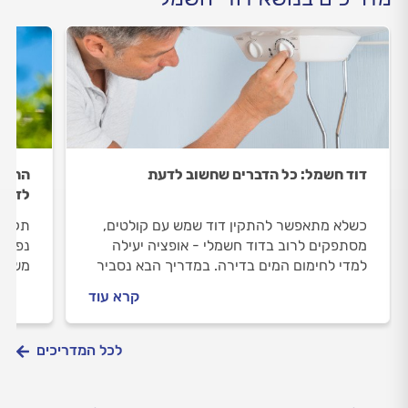
דוד חשמל: כל הדברים שחשוב לדעת
החלפת
לדעת
כשלא מתאפשר להתקין דוד שמש עם קולטים,
תקלה
מסתפקים לרוב בדוד חשמלי - אופציה יעילה
נפוצה
למדי לחימום המים בדירה. במדריך הבא נסביר
משמעו
איך דוד חשמל עובד, מתי כדאי להתקין דוד
לשדרג
קרא עוד
חשמל ומה עושים לפני התקנת דוד חשמל?
לעבור
בהרב
לכל המדריכים