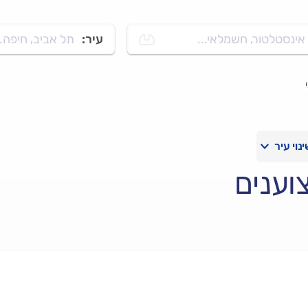
אינסטלטור, חשמלאי...
עיר:
תל אביב, חיפה..
וענים