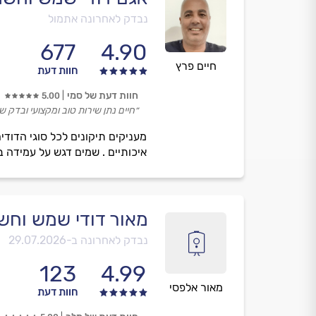
נבדק לאחרונה אתמול
677
4.90
חיים פרץ
חוות דעת
חוות דעת של סמי
5.00
״חיים נתן שירות טוב ומקצועי ובדק ש
איכותיים . שמים דגש על עמידה ב
מאור דודי שמש וחש
נבדק לאחרונה ב-
29.07.2026
123
4.99
מאור אלפסי
חוות דעת