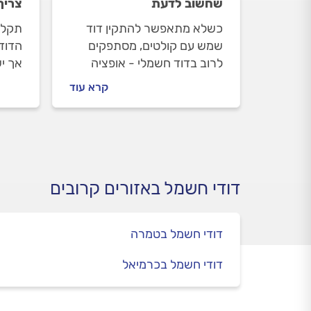
שחשוב לדעת
צריך
כשלא מתאפשר להתקין דוד
תקלה
שמש עם קולטים, מסתפקים
הדוד
לרוב בדוד חשמלי - אופציה
אך י
יעילה למדי לחימום המים
לייקר
קרא עוד
בדירה. במדריך הבא נסביר איך
גם ה
דוד חשמל עובד, מתי כדאי
לטיי
להתקין דוד חשמל ומה עושים
למחי
לפני התקנת דוד חשמל?
יקר י
דודי חשמל באזורים קרובים
דודי חשמל בטמרה
דודי חשמל בכרמיאל