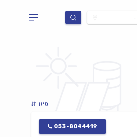
.
מיון
053-8044419