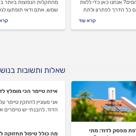
ים? אנחנו כאן כדי ללוות
מהתקלות הנפוצות ביותר בד
 כל הדרך לפתרון ולתת
שמש, אתם ודאי תופתעו לגל
שקט נפשי. מה עושים לפני
שלא תמיד מדובר בתקלה. מ
קרא עוד
קרא 
ינים טכנאי דודי שמש
צריך להזמין טכנאי דודים וא
יעלה לכם התיקון? כל
מתנהלים מולו? כל התשובות
בות.
שאלות ותשובות בנושא
איזה טיימר הכי מומלץ לד
אני מעוניין להתקין טיימר 
הדוד. להבנתי יש טיימרים אנ
ת מפסק לדוד: מתי
מה כולל טיפול תחזוקה ל