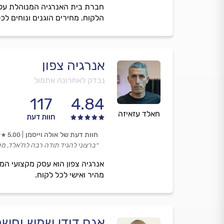
חברת בית האנרגיה המנוהלת על י
הלקוח. מחירים הוגנים ונוחים לכל
אנרגיה צפון
נבדק לאחרונה אתמול
117
4.84
חאלד עזאיזה
חוות דעת
חוות דעת של אולה וייסמן
5.00
״ברצוני להגיד תודה רבה לח'אלד, מקצו
אנרגיה צפון הוא עסק מקצועי המת
מהיר ואישי לכל לקוח.
אגם דודי שמש וחש