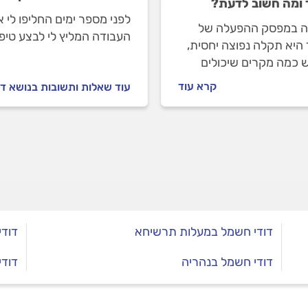
 ומה חשוב לדעת?
לפני מספר ימים החליפו לי
 במפסק ההפעלה של
העבודה המליץ לי לבצע טיפ
 היא תקלה נפוצה יחסית,
לבצע אותו?
ש כמה מקרים שיכולים
 משמעותית את התיקון. זו
קרא עוד
עוד שאלות ותשובות בנושא ד
זדמנות מצוינת לשדרג
מר תמורת תוספת קטנה
ר או לעבור למפסק חכם –
ותר אך יעיל ונוח בהרבה
דודי חשמל במעלות תרשיחא
דודי
דודי חשמל בנהריה
דודי