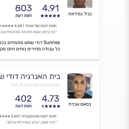
803
4.91
נביל נמיראת
חוות דעת
חוות דעת של אהוד
4.00
״בא בזמן, עשה את מה שהבטיח וגב
Sunrise דודי שמש מתמחי
כל עבודה מחירים נוחים ויחס מקצו
בית האנרגיה דודי ש
נבדק לאחרונה לפני 5 ימים
402
4.73
בסאם אבדח
חוות דעת
חוות דעת שהתקבלה
5.00
״היה מצוין, הגיע במהירות ובזמן.״