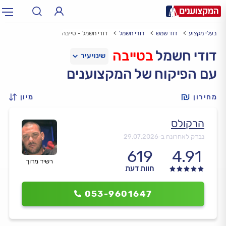
בעלי מקצוע
דוד שמש
דודי חשמל
דודי חשמל - טייבה
תחום:
אינסטלטור, חשמלאי…
תחום
דודי חשמל
בטייבה
עם הפיקוח של המקצוענים
עיר:
תל אביב, חיפה…
עיר
מחירון
מיון
הרקולס
נבדק לאחרונה ב-
29.07.2026
619
4.91
רשיד מדוך
חוות דעת
053-9601647