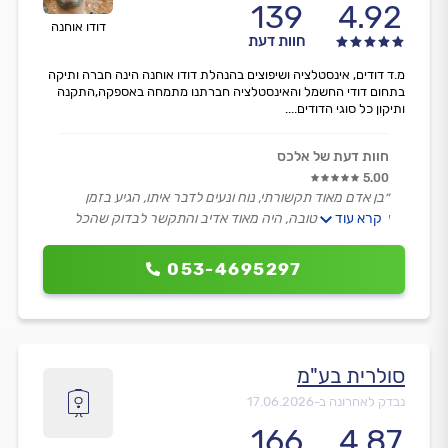
139
4.92
דודו אוחנה
חוות דעת
מ.ד דודים, אינסטלציה ושיפוצים בהנהלת דודו אוחנה הינה חברה ותיקה
בתחום דודי החשמל והאינסטלציה חברתנו מתמחה באספקה,התקנה
ותיקון כל סוגי הדודים....
חוות דעת של אלכס
5.00
״בן אדם מאוד תקשורתי, נוח ונעים לדבר איתו, הגיע בזמן
קרא עוד
ועשה עבודה טובה, היה מאוד אדיב והתקשר לבדוק שהכל
בסדר-מרוצה ממנו.״
053-4695297
סולרית בע"מ
נבדק לאחרונה ב-
17.06.2026
166
4.87