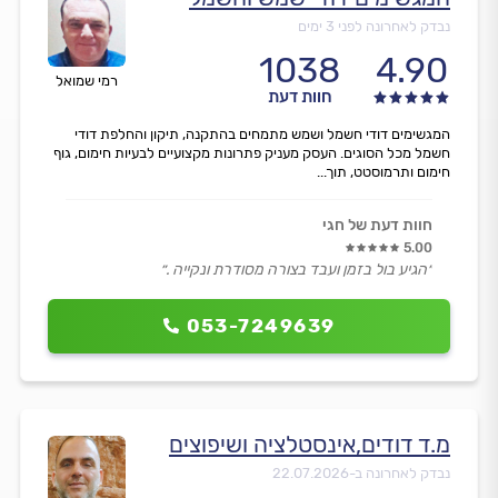
נבדק לאחרונה לפני 3 ימים
1038
4.90
רמי שמואל
חוות דעת
המגשימים דודי חשמל ושמש מתמחים בהתקנה, תיקון והחלפת דודי
חשמל מכל הסוגים. העסק מעניק פתרונות מקצועיים לבעיות חימום, גוף
חימום ותרמוסטט, תוך...
חוות דעת של חגי
5.00
״הגיע בול בזמן ועבד בצורה מסודרת ונקייה .״
053-7249639
מ.ד דודים,אינסטלציה ושיפוצים
נבדק לאחרונה ב-
22.07.2026