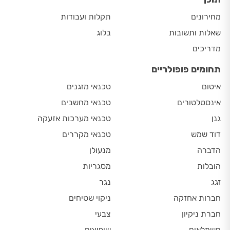
מחירונים
תקלות ועבודות
שאלות ותשובות
בלוג
מדריכים
תחומים פופולריים
איטום
טכנאי מזגנים
אינסטלטורים
טכנאי מחשבים
גנן
טכנאי מערכות אזעקה
דוד שמש
טכנאי מקררים
הדברה
מנעולן
הובלות
מסגריות
זגג
נגר
חברות אחזקה
ניקוי שטיחים
חברת ניקיון
צבעי
חשמלאים
שיפוצים