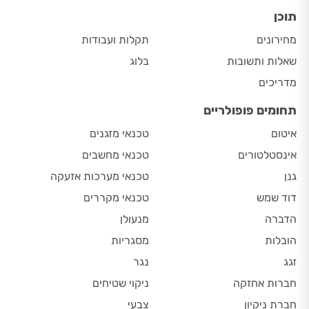
דוד שמש
טכנאי מקררים
הדברה
מנעולן
הובלות
מסגריות
זגג
נגר
חברות אחזקה
ניקוי שטיחים
חברת ניקיון
צבעי
חשמלאים
שיפוצים
טכנאי גז
תיקון גגות
טכנאי מ. כביסה
תיקון תריסים
הורידו את
האפליקציה שלנו
נגישות