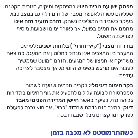
מפסק ישן עם נורית חיווי:
במפסקים ותיקים, הנורית הקטנה
שעליהם עשויה לאפשר מעבר של זרם דלף גם במצב כבוי,
בעיקר כשבידוד המוליכים נשחק.
הזרם הזעיר הזה אינו
מחמם את המים
בפועל, אך לאורך ימים ושבועות מוסיף
לצריכת החשמל.
בורר דו־מצבי (“קיץ–חורף”) בלוחות ישנים:
לעיתים
המעבר בין המצבים אינו מנתק לחלוטין את המעגל, כתוצאה
משחיקה או חמצון של המגעים. הזרם המועט שממשיך
לעבור אינו מורגש בשימוש היומיומי, אך מצטבר לצריכה
עודפת.
בקר חימום דיגיטלי:
בקרים חכמים שנועדו לשמור
טמפרטורה קבועה עלולים להפעיל את גוף החימום בתדירות
גבוהה מדי, בעיקר כאשר
חיישן המדידה הפנימי מאבד
דיוק
. במצב כזה נדמה שהדוד "כבוי", אך הוא נכנס לפעולה
לפרקי זמן קצרים מבלי שנבחין בכך.
כשהתרמוסטט לא מכבה בזמן