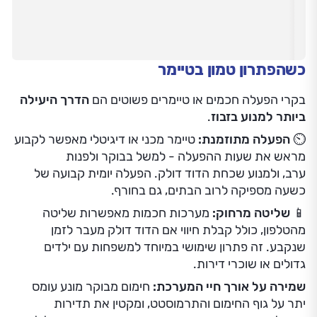
📱
שליטה מרחוק:
מערכות חכמות מאפשרות שליטה
מהטלפון, כולל קבלת חיווי אם הדוד דולק מעבר לזמן
שנקבע. זה פתרון שימושי במיוחד למשפחות עם ילדים
גדולים או שוכרי דירות.
שמירה על אורך חיי המערכת:
חימום מבוקר מונע עומס
יתר על גוף החימום והתרמוסטט, ומקטין את תדירות
התקלות. גם מבחינת בטיחות, עדיף שהמערכת תפעל לזמן
קצוב בלבד ולא תישאר מחוברת למתח שעות ארוכות.
דוד שממשיך לעבוד גם כשהוא “כבוי” הוא לא רק מטרד
חשבוני, אלא סימן לכך שמשהו במערכת כבר לא מתפקד
כראוי. לעיתים זו תקלה קטנה
במפסק או בתרמוסטט
,
ולעיתים מדובר
בבידוד בלוי או בהרגלי שימוש שגויים
. 🙌
החדשות הטובות הן שרוב הבעיות ניתנות לטיפול פשוט
ומהיר, שיכול לחסוך לא מעט חשמל ולשמור על אורך חיי
הדוד. אם אתם לא בטוחים מה גורם להפעלה הממושכת,
מומלץ להזמין
חשמלאי מוסמך
דרך אתר “המקצוענים”,
שיבדוק את המערכת, יאתר את התקלה ויוודא שהדוד
שלכם פועל באופן בטוח ויעיל.