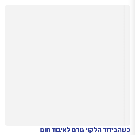
כשהבידוד הלקוי גורם לאיבוד חום
גם דוד תקין לחלוטין יכול לגרום לבזבוז חשמל פשוט כי הוא
מאבד חום מהר מדי. ככל שהמים מתקררים מהר יותר, כך
נדרש חימום חוזר בתדירות גבוהה.
מעטפת בלויה או סדוקה:
עם השנים מתפוררת שכבת
הבידוד שעוטפת את גוף הדוד. במגע עם שמש או גשם 🌦️,