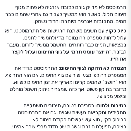
תרמוסטט לא מדויק גורם לבזבוז אנרגיה לא פחות מגוף
חימום תקול. כאשר הוא ממשיך לעבוד גם אחרי שהמים כבר
חמים, מתבזבזת אנרגיה מיותרת והדוד נשחק.
כיול לקוי:
עם השנים משתנה הרגישות של התרמוסטט. הוא
עלול לזהות טמפרטורה נמוכה מדי ולהמשיך לחמם.
במציאות, המים כבר רותחים והחשמל ממשיך לזרום. מעבר
לבזבוז, זה
יוצר עומס תרמי על גוף החימום ועלול לקצר
את חייו.
הצמדה לא הדוקה לגוף החימום:
התרמוסטט מודד את
הטמפרטורה לפי מגע ישיר עם גוף החימום. אם הוא התרופף,
הוא “חושב” שהמים קרים ומאריך את זמן החימום לשווא.
מדובר בתיקון פשוט, אך כזה שמצריך ניתוק חשמל מוחלט
וביצוע מקצועי.
רטיבות ולחות:
בסביבה רטובה,
חיבורים חשמליים
מחלידים והקריאה נעשית שגויה
. גם אם התרמוסטט
כביכול תקין, הוא עשוי לשלוח פקודת חימום לא
רציפה, הפעלה חוזרת ונשנית של הדוד מבלי צורך אמיתי.