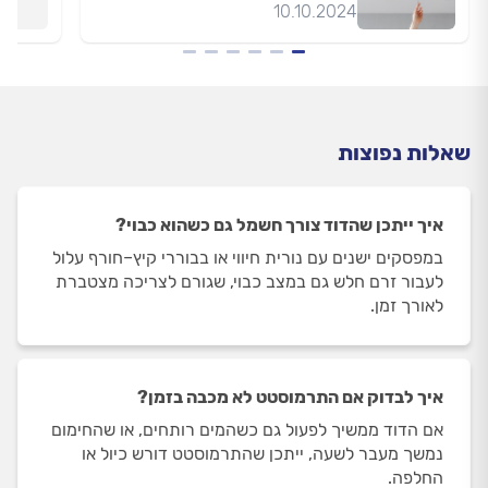
לאורך זמן.
איך לבדוק אם התרמוסטט לא מכבה בזמן?
אם הדוד ממשיך לפעול גם כשהמים רותחים, או שהחימום
נמשך מעבר לשעה, ייתכן שהתרמוסטט דורש כיול או
החלפה.
איך לצמצם בזבוז חשמל מהדוד?
להפעיל רק כשנדרש, להתקין טיימר חכם ולוודא שהדוד
והצנרת מבודדים היטב כך שהמים ישמרו חום לזמן ארוך
יותר.