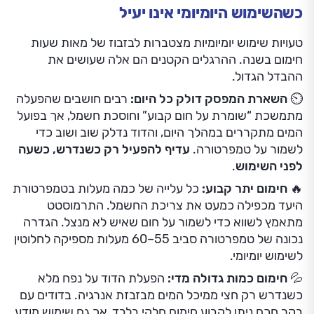
⏲️ השארת המפסק דולק כל היום:
רבים חושבים שהפעלה
מתמשכת “שומרת על חום קבוע” וחוסכת חשמל, אך בפועל
המים מתקררים במהלך היום, והדוד נדלק שוב ושוב כדי
לשמור על טמפרטורה.
עדיף להפעיל רק כשנדרש, כשעה
לפני השימוש
.
🔥 חימום יתר קבוע:
כל עלייה של כמה מעלות בטמפרטורת
היעד מכפילה כמעט את צריכת החשמל. התרמוסטט
מתאמץ לשווא כדי לשמור על חום שאיש לא מנצל. הגדרה
נכונה של טמפרטורה סביב 55–60 מעלות מספיקה לחלוטין
לשימוש יומיומי.
💦 חימום כמות גדולה מדי:
הפעלת הדוד על נפח מלא
כשנדרש רק חצי ממיכל המים מבזבזת אנרגיה. בדודים עם
בקר חכם ניתן לקבוע חימום חלקי בלבד, אך גם שימוש מודע
בזמני ההפעלה משיג תוצאה דומה.
🚿 מקלחות רצופות:
כשכמה בני משפחה מתקלחים בזה
אחר זה, מים קרים נכנסים לדוד לפני שהמערכת סיימה
להתחמם מחדש. כך הדוד פועל שוב לאחר זמן קצר.