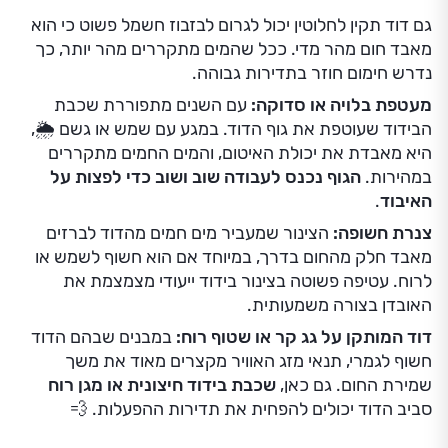
היא מאבדת את יכולת האיטום, והמים החמים מתקררים
במהירות.
הגוף נכנס לעבודה שוב ושוב כדי לפצות על
האיבוד
.
צנרת חשופה:
הצינור שמעביר מים חמים מהדוד לברזים
מאבד חלק מהחום בדרך, במיוחד אם הוא חשוף לשמש או
לרוח. עטיפה פשוטה בצינור בידוד ייעודי מצמצמת את
האובדן בצורה משמעותית.
דוד המותקן על גג קר או שטוף רוח:
במבנים שבהם הדוד
חשוף לגמרי, תנאי מזג האוויר מקצרים מאוד את משך
שמירת החום. גם כאן,
שכבת בידוד חיצונית או מגן רוח
סביב הדוד יכולים להפחית את תדירות ההפעלות. 💨
כשהשימוש היומיומי אינו יעיל
טעויות שימוש יומיומיות מצטברות לבזבוז של מאות שעות
חימום בשנה. ההרגלים הקטנים הם אלה שעושים את
ההבדל הגדול.