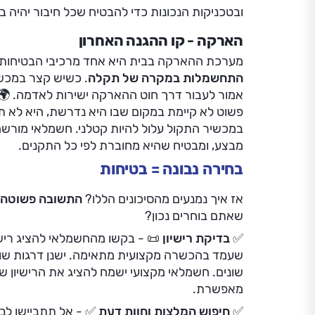
ובטכניקות הנכונות כדי להבטיח שכל חיבור יהיה בט
הארקה - קו ההגנה האחרון
מערכת ההארקה בבית היא אחד מרכיבי הבטיחות 
התחשמלות במקרה של תקלה
. כשיש קצר במכשי
אמור לעבור דרך חוט ההארקה ישירות לאדמה. 🌍
פשוט לא קיימת במקום שבו היא נדרשת, היא לא ת
במכשיר התקול עלול להיות קטלני. חשמלאי מורש
מבצע, ומבטיח שהיא מחוברת לפי כל התקנים.
בחירה נבונה = בטיחות
אז איך נמנעים מהסיכונים הללו?
התשובה פשוטה
שאתם בוחרים נכון?
✅ בדיקת רישיון 📜
- בקשו מהחשמלאי להציג רישי
שעמד בהכשרה מקצועית מתאימה. ישנן דרגות שונו
שונים. חשמלאי מקצועי ישמח להציג את הרישיון של
מאפשרת.
✅ חיפוש המלצות וחוות דעת ✅
- אל תתביישו לב