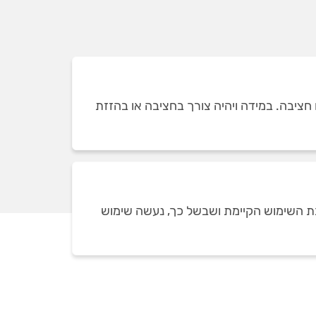
יר מתייחס להזזת הנקודה לעד 3 מטרים ולא כולל בתוכו חציבה. במידה ויהיה צורך בחציבה או בהזזת
בת השימוש הקיימת ושבשל כך, נעשה שימוש