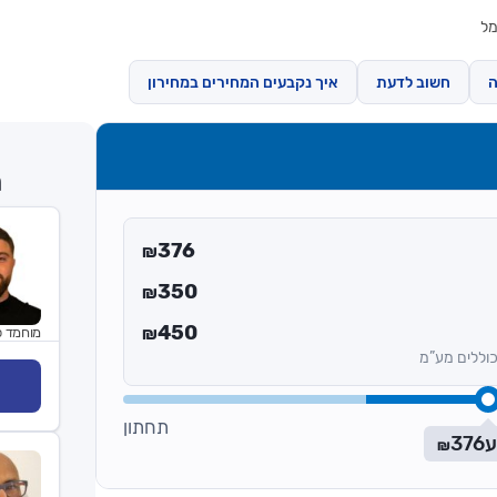
מל
ה
חשוב לדעת
איך נקבעים המחירים במחירון
ח
376
₪
350
₪
450
מוחמד 
₪
וללים מע”מ
תחתון
ע
376
₪