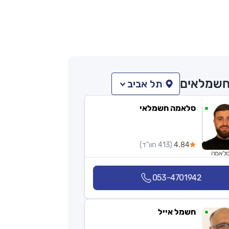
שמלאים
תל אביב
סלאמה חשמלאי
4.84
(413 חוו"ד)
סלאמה
053-4701942
חשמל אייל