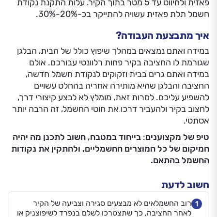
פאזית ולחיווט עד 5 מטר בתוך הקיר. עלות התקנת נקודת
חשמל תלת פאזית עשויה להתייקר בכ-20%-30%.
איך מתבצעת העבודה?
במידה ואתם נמצאים במהלך שיפוץ כולל של הבית, הבלגן
שגורמת לו החציבה בקיר פחות רלוונטי עבורכם. אולם
במידה ואתם גרים בבית וזקוקים לנקודת חשמל חדשה,
החציבה והבלגן שהיא מותירה אחריה בהחלט עשויים
להשפיע עליכם. למרות זאת, מומלץ לא לבצע קיצורי דרך,
לחצוב בקיר ולהעביר דרכו את חוטי החשמל, זה הרבה יותר
אסתטי.
טיפ של מקצוענים
:
בייחוד במטבח, חשוב לתכנן מה יהיה
המיקום של כל המוצרים החשמליים, ולהתקין את נקודות
החשמל בהתאם.
חשוב לדעת
רוב החשמלאים לא מבצעים סגירה וצביעה של הקיר
1
לאחר החציבה, כך שתצטרכו לשלם בנפרד לשיפוצניק או