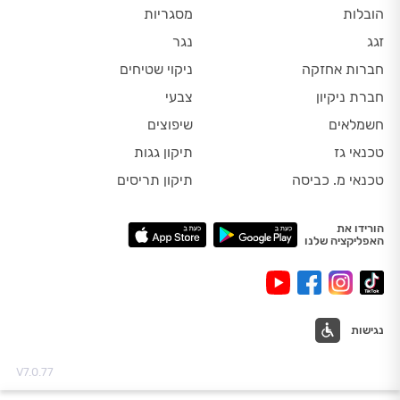
הובלות
מסגריות
זגג
נגר
חברות אחזקה
ניקוי שטיחים
חברת ניקיון
צבעי
חשמלאים
שיפוצים
טכנאי גז
תיקון גגות
טכנאי מ. כביסה
תיקון תריסים
הורידו את
האפליקציה שלנו
נגישות
V7.0.77