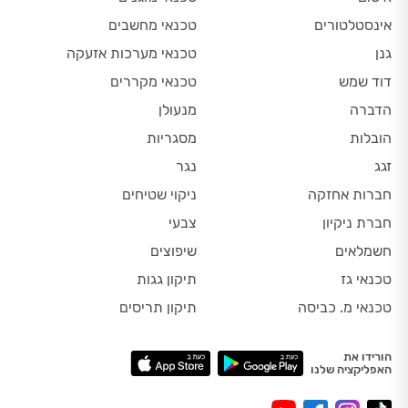
אינסטלטורים
טכנאי מחשבים
גנן
טכנאי מערכות אזעקה
דוד שמש
טכנאי מקררים
הדברה
מנעולן
הובלות
מסגריות
זגג
נגר
חברות אחזקה
ניקוי שטיחים
חברת ניקיון
צבעי
חשמלאים
שיפוצים
טכנאי גז
תיקון גגות
טכנאי מ. כביסה
תיקון תריסים
הורידו את
האפליקציה שלנו