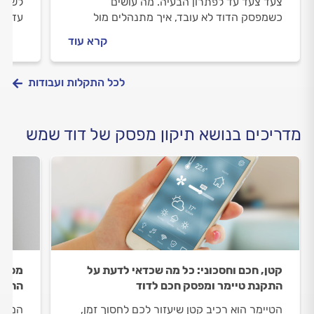
צעד צעד עד לפתרון הבעיה. מה עושים
לשקע?
כשמפסק הדוד לא עובד, איך מתנהלים מול
עד לפ
החשמלאי וכמה עולה החלפת מפסק לדוד? כל
החשמל
קרא עוד
התשובות בפנים.
התשוב
לכל התקלות ועבודות
מדריכים בנושא תיקון מפסק של דוד שמש
קטן, חכם וחסכוני: כל מה שכדאי לדעת על
מפסק 
התקנת טיימר ומפסק חכם לדוד
התמו
הטיימר הוא רכיב קטן שיעזור לכם לחסוך זמן,
המפסק