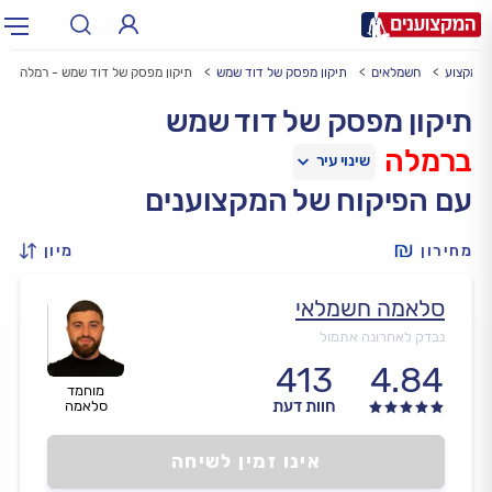
י מקצוע
חשמלאים
תיקון מפסק של דוד שמש
תיקון מפסק של דוד שמש - רמלה
תחום:
אינסטלטור, חשמלאי…
תחום
תיקון מפסק של דוד שמש
ברמלה
עיר:
תל אביב, חיפה…
עיר
עם הפיקוח של המקצוענים
מחירון
מיון
סלאמה חשמלאי
נבדק לאחרונה אתמול
413
4.84
מוחמד
חוות דעת
סלאמה
אינו זמין לשיחה