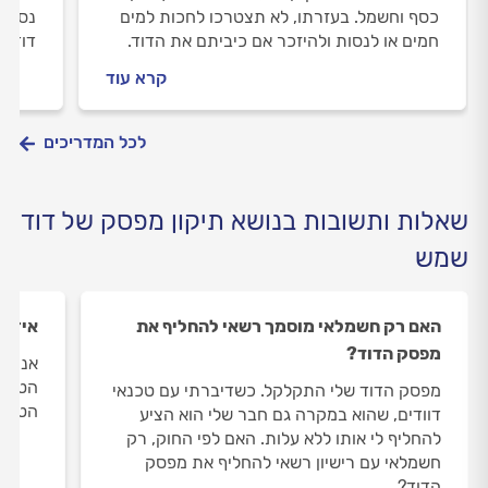
כסף וחשמל. בעזרתו, לא תצטרכו לחכות למים
נסקור
חמים או לנסות ולהיזכר אם כיביתם את הדוד.
דודי 
לטיימר יתרונות רבים שיעזרו לכם לנהל את
מול ה
קרא עוד
הזמן ואת חשבון החשמל.
לכל המדריכים
שאלות ותשובות בנושא תיקון מפסק של דוד
שמש
האם רק חשמלאי מוסמך רשאי להחליף את
איזה 
מפסק הדוד?
אני רו
הטיימ
מפסק הדוד שלי התקלקל. כשדיברתי עם טכנאי
הטיימ
דוודים, שהוא במקרה גם חבר שלי הוא הציע
להחליף לי אותו ללא עלות. האם לפי החוק, רק
חשמלאי עם רישיון רשאי להחליף את מפסק
הדוד?