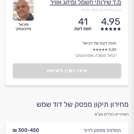
מ.ד שירותי חשמל ומיזוג אוויר
נבדק לאחרונה לפני יומיים
41
4.95
מיכאל
חוות דעת
מזיבובסקי
חוות דעת של דניאל
5.00
״בחור מעולה, אמין ונעים.״
אינו זמין לשיחה
מחירון תיקון מפסק של דוד שמש
המחירים כוללים מע”מ
החלפת מפסק לדוד
₪ 300-450