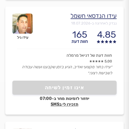
עידו הנדסאי חשמל
נבדק לאחרונה ב-
18.07.2026
165
4.85
עידו גיל
חוות דעת
חוות דעת של דניאל מרמלה
5.00
״עידו בחור מקצועי ואדיב, הגיע בזמן שקבענו ועשה עבודה
לשביעות רצוני.״
אינו זמין לשיחה
יחזור לזמינות מחר ב-07:00
תזכירו לי בSMS